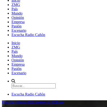
Inicio
ZMG
País
Mundo
Opinión
Empresa
Pasión
Escenario
Escucha Radio Cañón
Inicio
ZMG
País
Mundo
Opinión
Empresa
Pasión
Escenario
Escucha Radio Cañón
Fiscalía exhuma 126 cuerpos de 32 fosas