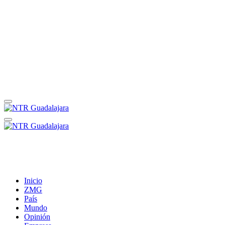
Inicio
ZMG
País
Mundo
Opinión