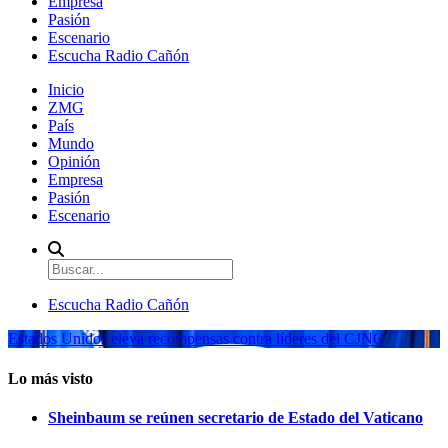
Empresa
Pasión
Escenario
Escucha Radio Cañón
Inicio
ZMG
País
Mundo
Opinión
Empresa
Pasión
Escenario
Escucha Radio Cañón
Estados Unidos eleva recompensas contra líderes del CJNG
Lo más visto
Sheinbaum se reúnen secretario de Estado del Vaticano