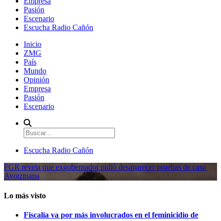
Empresa
Pasión
Escenario
Escucha Radio Cañón
Inicio
ZMG
País
Mundo
Opinión
Empresa
Pasión
Escenario
Escucha Radio Cañón
FGR revela que exgobernador pidió desaparecer pruebas de caso
Ayotzinapa
Lo más visto
Fiscalía va por más involucrados en el feminicidio de