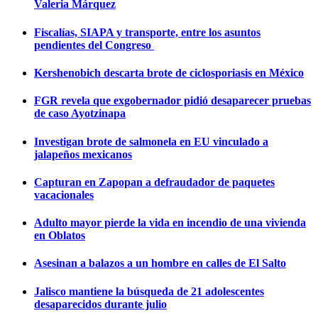
Valeria Márquez
Fiscalías, SIAPA y transporte, entre los asuntos
pendientes del Congreso
Kershenobich descarta brote de ciclosporiasis en México
FGR revela que exgobernador pidió desaparecer pruebas
de caso Ayotzinapa
Investigan brote de salmonela en EU vinculado a
jalapeños mexicanos
Capturan en Zapopan a defraudador de paquetes
vacacionales
Adulto mayor pierde la vida en incendio de una vivienda
en Oblatos
Asesinan a balazos a un hombre en calles de El Salto
Jalisco mantiene la búsqueda de 21 adolescentes
desaparecidos durante julio