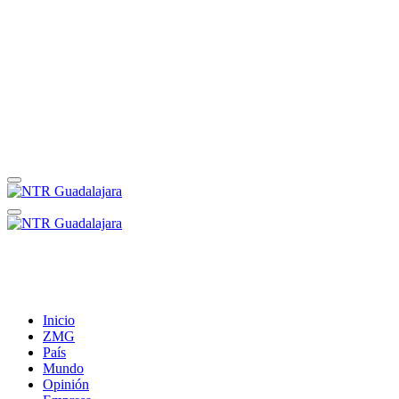
Inicio
ZMG
País
Mundo
Opinión