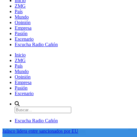
Inicio
ZMG
País
Mundo
Opinión
Empresa
Pasión
Escenario
Escucha Radio Cañón
Inicio
ZMG
País
Mundo
Opinión
Empresa
Pasión
Escenario
Escucha Radio Cañón
Jalisco lidera entre sancionados por EU