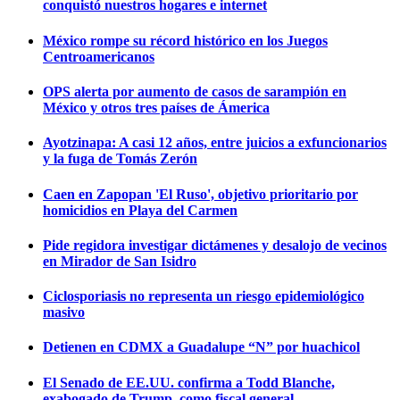
conquistó nuestros hogares e internet
México rompe su récord histórico en los Juegos
Centroamericanos
OPS alerta por aumento de casos de sarampión en
México y otros tres países de Ámerica
Ayotzinapa: A casi 12 años, entre juicios a exfuncionarios
y la fuga de Tomás Zerón
Caen en Zapopan 'El Ruso', objetivo prioritario por
homicidios en Playa del Carmen
Pide regidora investigar dictámenes y desalojo de vecinos
en Mirador de San Isidro
Ciclosporiasis no representa un riesgo epidemiológico
masivo
Detienen en CDMX a Guadalupe “N” por huachicol
El Senado de EE.UU. confirma a Todd Blanche,
exabogado de Trump, como fiscal general