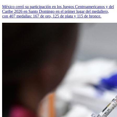
México cerró su participación en los Juegos Centroamericanos y del
Caribe 2026 en Santo Domingo en el primer lugar del medallero,
con 407 medallas: 167 de oro, 125 de plata y 115 de bronce.