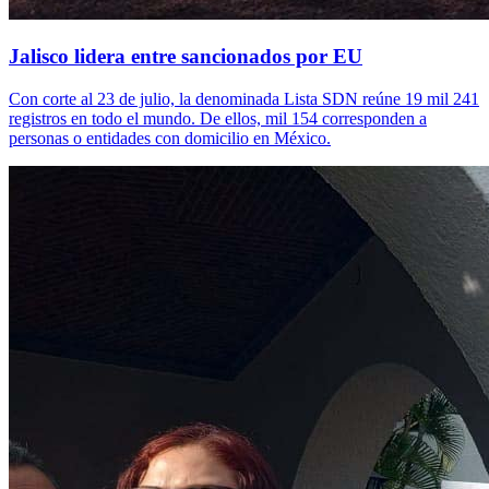
Jalisco lidera entre sancionados por EU
Con corte al 23 de julio, la denominada Lista SDN reúne 19 mil 241
registros en todo el mundo. De ellos, mil 154 corresponden a
personas o entidades con domicilio en México.