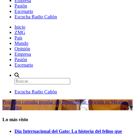
Empresa
Pasión
Escenario
Escucha Radio Cañón
Inicio
ZMG
País
Mundo
Opinión
Empresa
Pasión
Escenario
Escucha Radio Cañón
Proponen consulta popular por desarrollo de vivienda en Mirador de
San Isidro
Lo más visto
Día Internacional del Gato: La historia del felino que