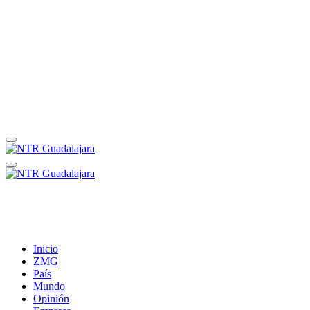
Inicio
ZMG
País
Mundo
Opinión