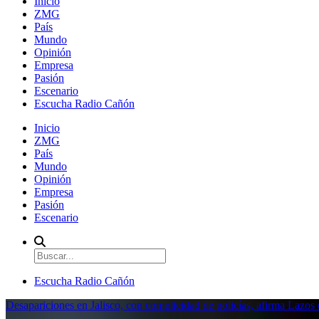
Inicio
ZMG
País
Mundo
Opinión
Empresa
Pasión
Escenario
Escucha Radio Cañón
Inicio
ZMG
País
Mundo
Opinión
Empresa
Pasión
Escenario
Escucha Radio Cañón
Desapariciones en Jalisco, con complicidad de policías, afirma Lazo