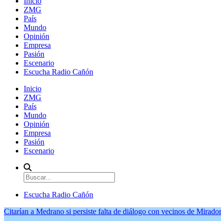
Inicio
ZMG
País
Mundo
Opinión
Empresa
Pasión
Escenario
Escucha Radio Cañón
Inicio
ZMG
País
Mundo
Opinión
Empresa
Pasión
Escenario
Escucha Radio Cañón
Citarían a Medrano si persiste falta de diálogo con vecinos de Mirador