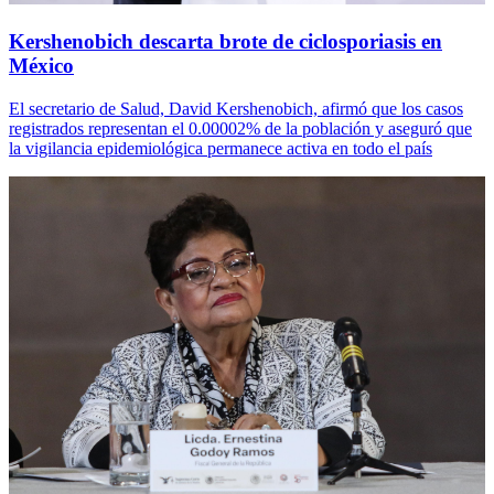
Kershenobich descarta brote de ciclosporiasis en
México
El secretario de Salud, David Kershenobich, afirmó que los casos
registrados representan el 0.00002% de la población y aseguró que
la vigilancia epidemiológica permanece activa en todo el país