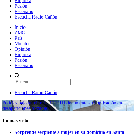
Empresa
Pasión
Escenario
Escucha Radio Cañón
Inicio
ZMG
País
Mundo
Opinión
Empresa
Pasión
Escenario
Escucha Radio Cañón
Policías bajo la mira: La CEDHJ documenta su implicación en
desapariciones forzadas
Lo más visto
Sorprende serpiente a mujer en su domicilio en Santa