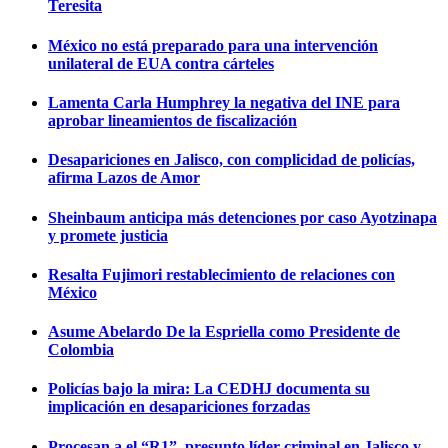
Teresita
México no está preparado para una intervención
unilateral de EUA contra cárteles
Lamenta Carla Humphrey la negativa del INE para
aprobar lineamientos de fiscalización
Desapariciones en Jalisco, con complicidad de policías,
afirma Lazos de Amor
Sheinbaum anticipa más detenciones por caso Ayotzinapa
y promete justicia
Resalta Fujimori restablecimiento de relaciones con
México
Asume Abelardo De la Espriella como Presidente de
Colombia
Policías bajo la mira: La CEDHJ documenta su
implicación en desapariciones forzadas
Procesan a el “R1”, presunto líder criminal en Jalisco y