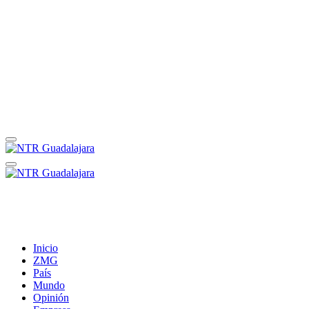
Inicio
ZMG
País
Mundo
Opinión