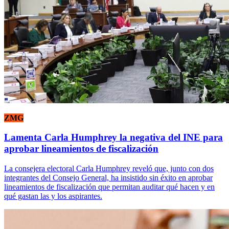
ZMG
Lamenta Carla Humphrey la negativa del INE para
aprobar lineamientos de fiscalización
La consejera electoral Carla Humphrey reveló que, junto con dos
integrantes del Consejo General, ha insistido sin éxito en aprobar
lineamientos de fiscalización que permitan auditar qué hacen y en
qué gastan las y los aspirantes.