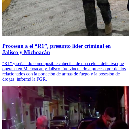
Procesan a el “R1”, presunto líder criminal en
Jalisco y Michoacán
“R1” y señalado como posible cabecilla de una célula delictiva que
operaba en Michoacán y Jalisco, fue vinculado a proceso por delitos
relacionados con la portación de armas de fuego y la posesión de
drogas, informó la FGR.