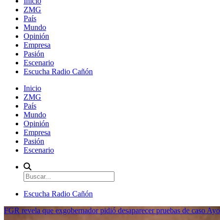
Inicio
ZMG
País
Mundo
Opinión
Empresa
Pasión
Escenario
Escucha Radio Cañón
Inicio
ZMG
País
Mundo
Opinión
Empresa
Pasión
Escenario
Escucha Radio Cañón
FGR revela que exgobernador pidió desaparecer pruebas de caso Ayo