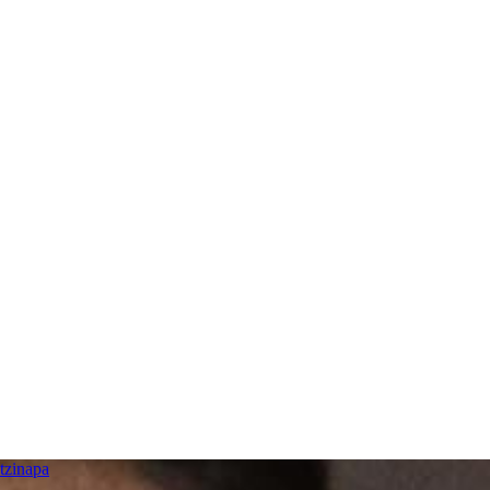
tzinapa