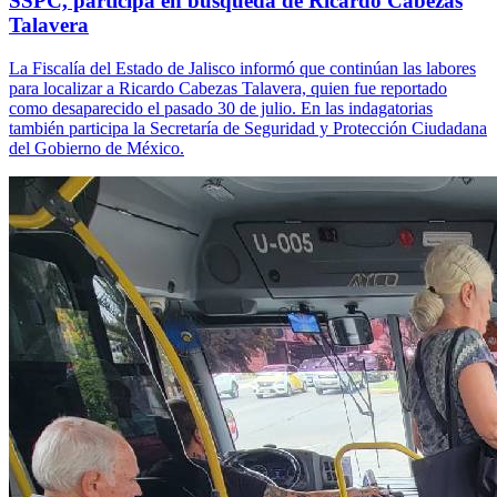
SSPC, participa en búsqueda de Ricardo Cabezas
Talavera
La Fiscalía del Estado de Jalisco informó que continúan las labores
para localizar a Ricardo Cabezas Talavera, quien fue reportado
como desaparecido el pasado 30 de julio. En las indagatorias
también participa la Secretaría de Seguridad y Protección Ciudadana
del Gobierno de México.