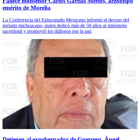
Fallece monseñor Carlos Garfias Merlos, arzobispo
emérito de Morelia
La Conferencia del Episcopado Mexicano informó el deceso del
prelado michoacano, quien dedicó más de 50 años al ministerio
sacerdotal y promovió los diálogos por la paz
Detienen al exgobernador de Guerrero, Ángel