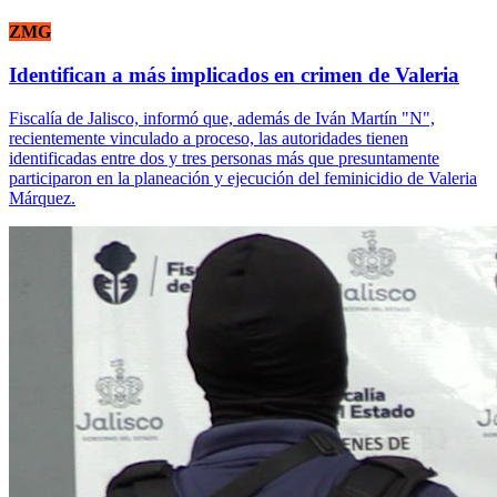
ZMG
Identifican a más implicados en crimen de Valeria
Fiscalía de Jalisco, informó que, además de Iván Martín "N",
recientemente vinculado a proceso, las autoridades tienen
identificadas entre dos y tres personas más que presuntamente
participaron en la planeación y ejecución del feminicidio de Valeria
Márquez.