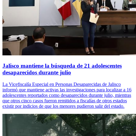
Jalisco mantiene la búsqueda de 21 adolescentes
desaparecidos durante julio
La Vicefiscalía Especial en Personas Desaparecidas de Jalisco
informó que mantiene activas las investigaciones para localizar a 16
adolescentes reportados como desaparecidos durante julio, mientras
que otros cinco casos fueron remitidos a fiscalías de otros estados
existir por indicios de que los menores pudieron salir del estado.