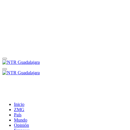
Inicio
ZMG
País
Mundo
Opinión