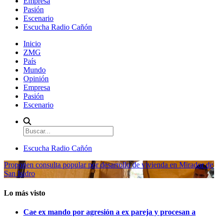
Empresa
Pasión
Escenario
Escucha Radio Cañón
Inicio
ZMG
País
Mundo
Opinión
Empresa
Pasión
Escenario
Escucha Radio Cañón
Proponen consulta popular por desarrollo de vivienda en Mirador de
San Isidro
Lo más visto
Cae ex mando por agresión a ex pareja y procesan a