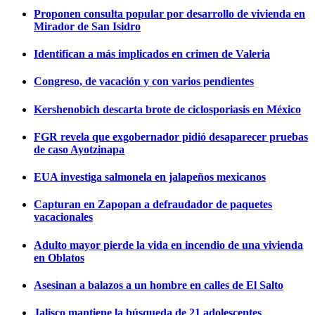
Proponen consulta popular por desarrollo de vivienda en
Mirador de San Isidro
Identifican a más implicados en crimen de Valeria
Congreso, de vacación y con varios pendientes
Kershenobich descarta brote de ciclosporiasis en México
FGR revela que exgobernador pidió desaparecer pruebas
de caso Ayotzinapa
EUA investiga salmonela en jalapeños mexicanos
Capturan en Zapopan a defraudador de paquetes
vacacionales
Adulto mayor pierde la vida en incendio de una vivienda
en Oblatos
Asesinan a balazos a un hombre en calles de El Salto
Jalisco mantiene la búsqueda de 21 adolescentes