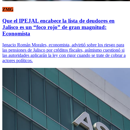
ZMG
Que el IPEJAL encabece la lista de deudores en
Jalisco es un “foco rojo” de gran magnitud:
Economista
Ignacio Román Morales, economista, advirtió sobre los riesgo para
las pensiones de Jalisco por créditos físcales, asímismo cuestionó si
las autoridades aplicarán la ley con rigor cuando se trate de cobrar a
actores políticos.