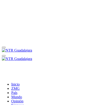
Inicio
ZMG
País
Mundo
Opinión