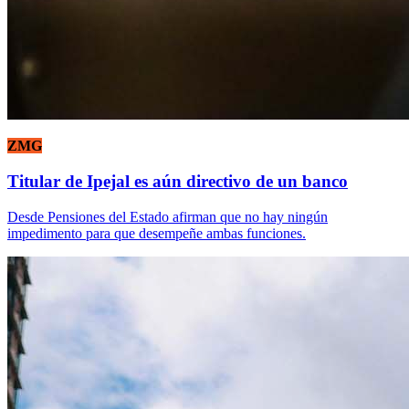
ZMG
Titular de Ipejal es aún directivo de un banco
Desde Pensiones del Estado afirman que no hay ningún
impedimento para que desempeñe ambas funciones.