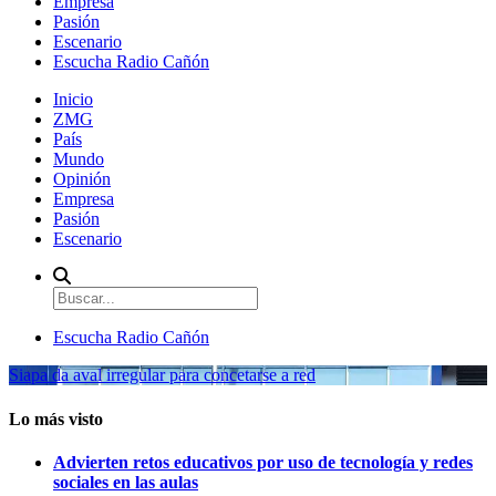
Empresa
Pasión
Escenario
Escucha Radio Cañón
Inicio
ZMG
País
Mundo
Opinión
Empresa
Pasión
Escenario
Escucha Radio Cañón
Siapa da aval irregular para concetarse a red
Lo más visto
Advierten retos educativos por uso de tecnología y redes
sociales en las aulas