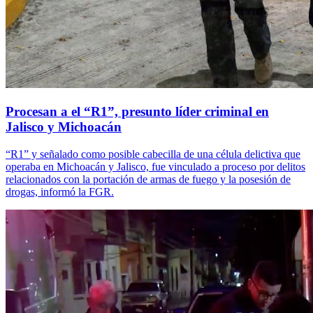
Procesan a el “R1”, presunto líder criminal en
Jalisco y Michoacán
“R1” y señalado como posible cabecilla de una célula delictiva que
operaba en Michoacán y Jalisco, fue vinculado a proceso por delitos
relacionados con la portación de armas de fuego y la posesión de
drogas, informó la FGR.