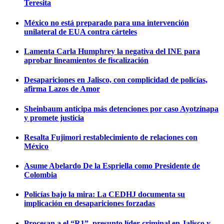
Teresita
México no está preparado para una intervención
unilateral de EUA contra cárteles
Lamenta Carla Humphrey la negativa del INE para
aprobar lineamientos de fiscalización
Desapariciones en Jalisco, con complicidad de policías,
afirma Lazos de Amor
Sheinbaum anticipa más detenciones por caso Ayotzinapa
y promete justicia
Resalta Fujimori restablecimiento de relaciones con
México
Asume Abelardo De la Espriella como Presidente de
Colombia
Policías bajo la mira: La CEDHJ documenta su
implicación en desapariciones forzadas
Procesan a el “R1”, presunto líder criminal en Jalisco y