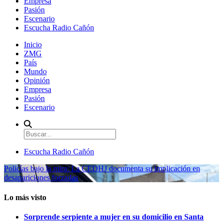
Empresa
Pasión
Escenario
Escucha Radio Cañón
Inicio
ZMG
País
Mundo
Opinión
Empresa
Pasión
Escenario
Escucha Radio Cañón
Policías bajo la mira: La CEDHJ documenta su implicación en
desapariciones forzadas
Lo más visto
Sorprende serpiente a mujer en su domicilio en Santa