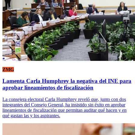
ZMG
Lamenta Carla Humphrey la negativa del INE para
aprobar lineamientos de fiscalización
La consejera electoral Carla Humphrey reveló que, junto con dos
integrantes del Consejo General, ha insistido sin éxito en aprobar
lineamientos de fiscalización que permitan auditar qué hacen y en
qué gastan las y los aspirantes.