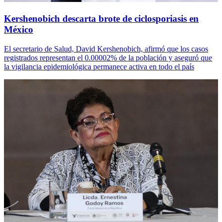
Kershenobich descarta brote de ciclosporiasis en
México
El secretario de Salud, David Kershenobich, afirmó que los casos
registrados representan el 0.00002% de la población y aseguró que
la vigilancia epidemiológica permanece activa en todo el país