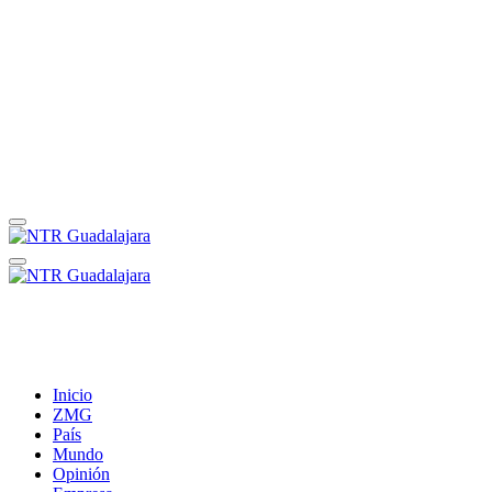
Inicio
ZMG
País
Mundo
Opinión