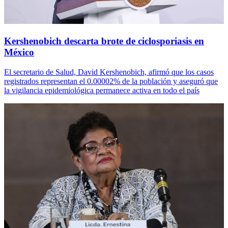
Kershenobich descarta brote de ciclosporiasis en
México
El secretario de Salud, David Kershenobich, afirmó que los casos
registrados representan el 0.00002% de la población y aseguró que
la vigilancia epidemiológica permanece activa en todo el país