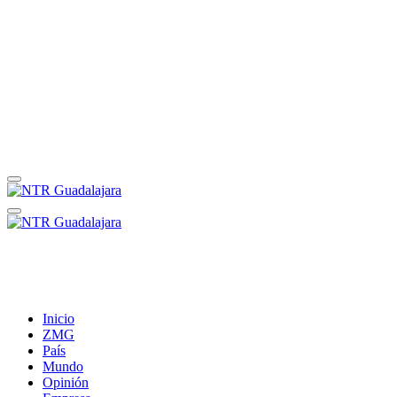
Inicio
ZMG
País
Mundo
Opinión