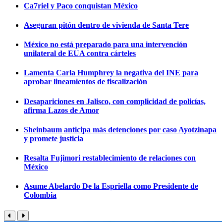
Ca7riel y Paco conquistan México
Aseguran pitón dentro de vivienda de Santa Tere
México no está preparado para una intervención
unilateral de EUA contra cárteles
Lamenta Carla Humphrey la negativa del INE para
aprobar lineamientos de fiscalización
Desapariciones en Jalisco, con complicidad de policías,
afirma Lazos de Amor
Sheinbaum anticipa más detenciones por caso Ayotzinapa
y promete justicia
Resalta Fujimori restablecimiento de relaciones con
México
Asume Abelardo De la Espriella como Presidente de
Colombia