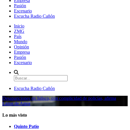
Empresa
Pasión
Escenario
Escucha Radio Cañón
Inicio
ZMG
País
Mundo
Opinión
Empresa
Pasión
Escenario
Escucha Radio Cañón
Desapariciones en Jalisco, con complicidad de policías, afirma
Lazos de Amor
Lo más visto
Quinto Patio