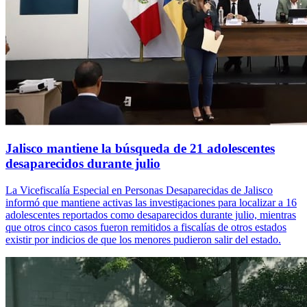
Jalisco mantiene la búsqueda de 21 adolescentes
desaparecidos durante julio
La Vicefiscalía Especial en Personas Desaparecidas de Jalisco
informó que mantiene activas las investigaciones para localizar a 16
adolescentes reportados como desaparecidos durante julio, mientras
que otros cinco casos fueron remitidos a fiscalías de otros estados
existir por indicios de que los menores pudieron salir del estado.