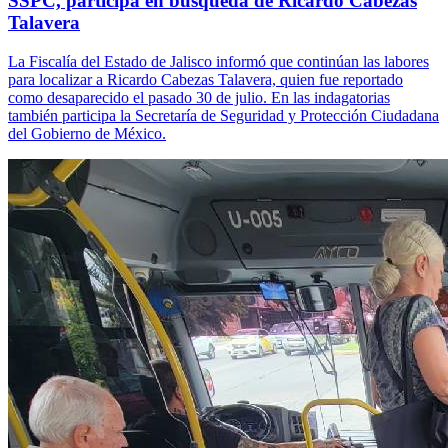
SSPC, participa en búsqueda de Ricardo Cabezas
Talavera
La Fiscalía del Estado de Jalisco informó que continúan las labores
para localizar a Ricardo Cabezas Talavera, quien fue reportado
como desaparecido el pasado 30 de julio. En las indagatorias
también participa la Secretaría de Seguridad y Protección Ciudadana
del Gobierno de México.