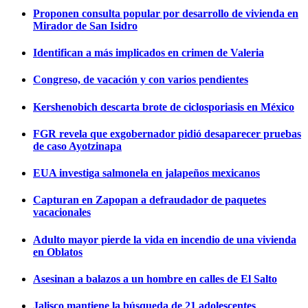
Proponen consulta popular por desarrollo de vivienda en
Mirador de San Isidro
Identifican a más implicados en crimen de Valeria
Congreso, de vacación y con varios pendientes
Kershenobich descarta brote de ciclosporiasis en México
FGR revela que exgobernador pidió desaparecer pruebas
de caso Ayotzinapa
EUA investiga salmonela en jalapeños mexicanos
Capturan en Zapopan a defraudador de paquetes
vacacionales
Adulto mayor pierde la vida en incendio de una vivienda
en Oblatos
Asesinan a balazos a un hombre en calles de El Salto
Jalisco mantiene la búsqueda de 21 adolescentes