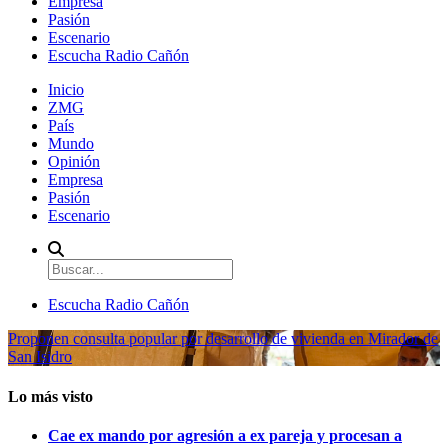
Empresa
Pasión
Escenario
Escucha Radio Cañón
Inicio
ZMG
País
Mundo
Opinión
Empresa
Pasión
Escenario
Escucha Radio Cañón
Proponen consulta popular por desarrollo de vivienda en Mirador de
San Isidro
Lo más visto
Cae ex mando por agresión a ex pareja y procesan a