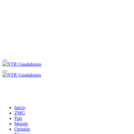
Inicio
ZMG
País
Mundo
Opinión