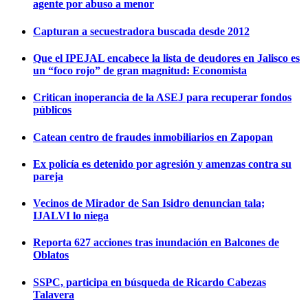
agente por abuso a menor
Capturan a secuestradora buscada desde 2012
Que el IPEJAL encabece la lista de deudores en Jalisco es
un “foco rojo” de gran magnitud: Economista
Critican inoperancia de la ASEJ para recuperar fondos
públicos
Catean centro de fraudes inmobiliarios en Zapopan
Ex policía es detenido por agresión y amenzas contra su
pareja
Vecinos de Mirador de San Isidro denuncian tala;
IJALVI lo niega
Reporta 627 acciones tras inundación en Balcones de
Oblatos
SSPC, participa en búsqueda de Ricardo Cabezas
Talavera