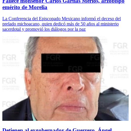
Fallece monseñor Carlos Garfias Merlos, arzobispo
emérito de Morelia
La Conferencia del Episcopado Mexicano informó el deceso del
prelado michoacano, quien dedicó más de 50 años al ministerio
sacerdotal y promovió los diálogos por la paz
Detienen al exgobernador de Guerrero, Ángel