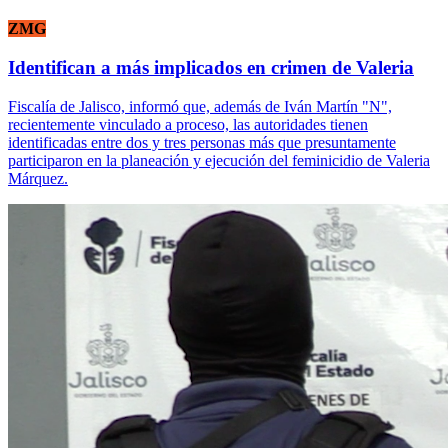
ZMG
Identifican a más implicados en crimen de Valeria
Fiscalía de Jalisco, informó que, además de Iván Martín "N",
recientemente vinculado a proceso, las autoridades tienen
identificadas entre dos y tres personas más que presuntamente
participaron en la planeación y ejecución del feminicidio de Valeria
Márquez.