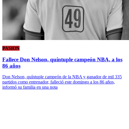
PASION
Fallece Don Nelson, quíntuple campeón NBA, a los
86 años
Don Nelson, quíntuple campeón de la NBA y ganador de mil 335
partidos como entrenador, falleció este domingo a los 86 años,
informó su familia en una nota