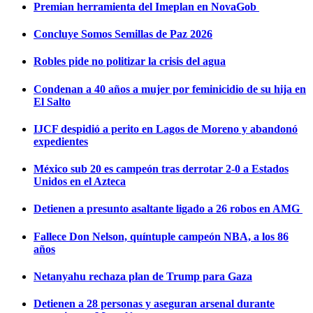
Premian herramienta del Imeplan en NovaGob
Concluye Somos Semillas de Paz 2026
Robles pide no politizar la crisis del agua
Condenan a 40 años a mujer por feminicidio de su hija en
El Salto
IJCF despidió a perito en Lagos de Moreno y abandonó
expedientes
México sub 20 es campeón tras derrotar 2-0 a Estados
Unidos en el Azteca
Detienen a presunto asaltante ligado a 26 robos en AMG
Fallece Don Nelson, quíntuple campeón NBA, a los 86
años
Netanyahu rechaza plan de Trump para Gaza
Detienen a 28 personas y aseguran arsenal durante