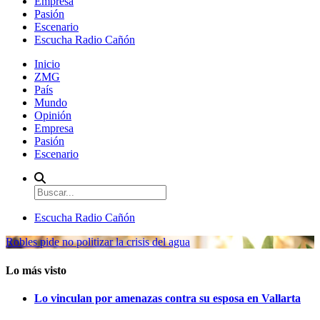
Empresa
Pasión
Escenario
Escucha Radio Cañón
Inicio
ZMG
País
Mundo
Opinión
Empresa
Pasión
Escenario
Escucha Radio Cañón
Robles pide no politizar la crisis del agua
Lo más visto
Lo vinculan por amenazas contra su esposa en Vallarta