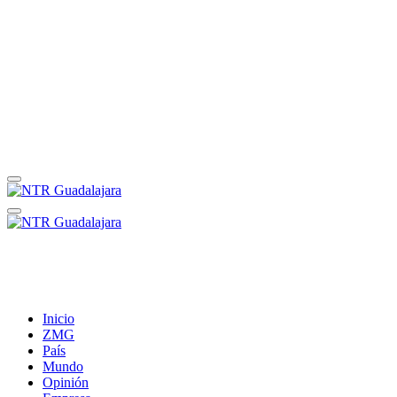
Inicio
ZMG
País
Mundo
Opinión