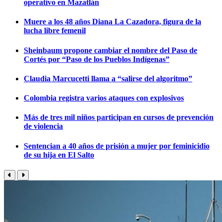
operativo en Mazatlán
Muere a los 48 años Diana La Cazadora, figura de la
lucha libre femenil
Sheinbaum propone cambiar el nombre del Paso de
Cortés por “Paso de los Pueblos Indígenas”
Claudia Marcucetti llama a “salirse del algoritmo”
Colombia registra varios ataques con explosivos
Más de tres mil niños participan en cursos de prevención
de violencia
Sentencian a 40 años de prisión a mujer por feminicidio
de su hija en El Salto