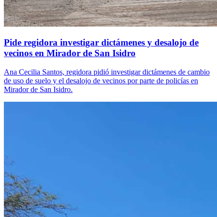
Pide regidora investigar dictámenes y desalojo de
vecinos en Mirador de San Isidro
Ana Cecilia Santos, regidora pidió investigar dictámenes de cambio
de uso de suelo y el desalojo de vecinos por parte de policías en
Mirador de San Isidro.