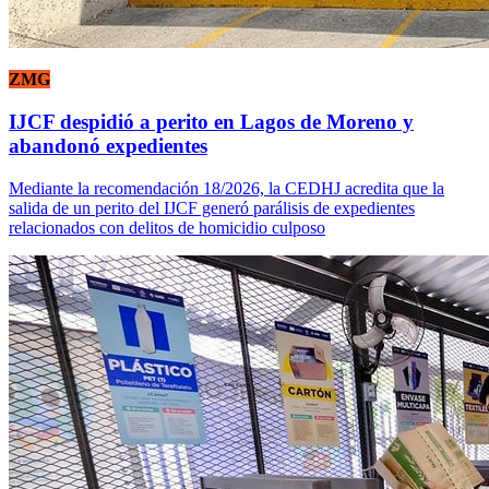
ZMG
IJCF despidió a perito en Lagos de Moreno y
abandonó expedientes
Mediante la recomendación 18/2026, la CEDHJ acredita que la
salida de un perito del IJCF generó parálisis de expedientes
relacionados con delitos de homicidio culposo