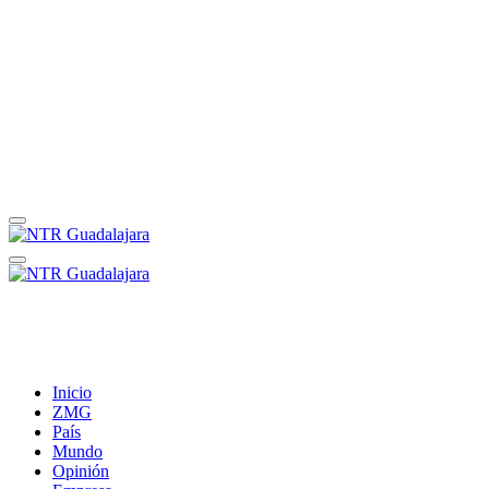
Inicio
ZMG
País
Mundo
Opinión