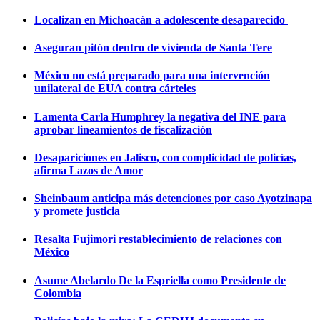
Localizan en Michoacán a adolescente desaparecido
Aseguran pitón dentro de vivienda de Santa Tere
México no está preparado para una intervención
unilateral de EUA contra cárteles
Lamenta Carla Humphrey la negativa del INE para
aprobar lineamientos de fiscalización
Desapariciones en Jalisco, con complicidad de policías,
afirma Lazos de Amor
Sheinbaum anticipa más detenciones por caso Ayotzinapa
y promete justicia
Resalta Fujimori restablecimiento de relaciones con
México
Asume Abelardo De la Espriella como Presidente de
Colombia