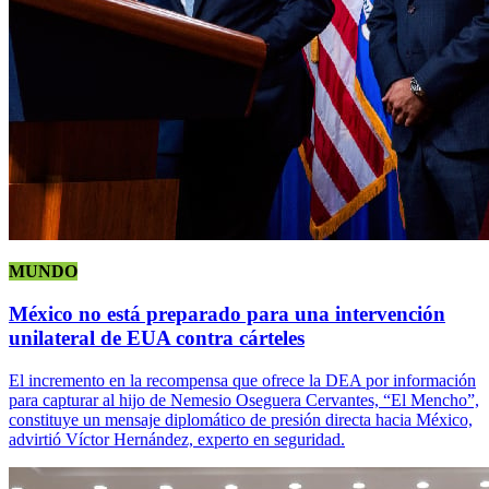
MUNDO
México no está preparado para una intervención
unilateral de EUA contra cárteles
El incremento en la recompensa que ofrece la DEA por información
para capturar al hijo de Nemesio Oseguera Cervantes, “El Mencho”,
constituye un mensaje diplomático de presión directa hacia México,
advirtió Víctor Hernández, experto en seguridad.