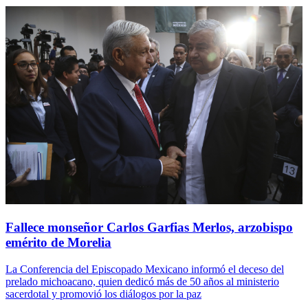
Fallece monseñor Carlos Garfias Merlos, arzobispo
emérito de Morelia
La Conferencia del Episcopado Mexicano informó el deceso del
prelado michoacano, quien dedicó más de 50 años al ministerio
sacerdotal y promovió los diálogos por la paz