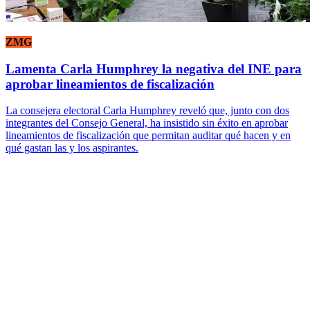
ZMG
Lamenta Carla Humphrey la negativa del INE para
aprobar lineamientos de fiscalización
La consejera electoral Carla Humphrey reveló que, junto con dos
integrantes del Consejo General, ha insistido sin éxito en aprobar
lineamientos de fiscalización que permitan auditar qué hacen y en
qué gastan las y los aspirantes.