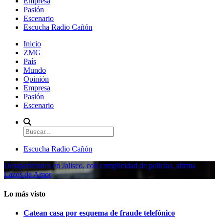
Empresa
Pasión
Escenario
Escucha Radio Cañón
Inicio
ZMG
País
Mundo
Opinión
Empresa
Pasión
Escenario
Escucha Radio Cañón
Desapariciones en Jalisco, con complicidad de policías, afirma
Lazos de Amor
Lo más visto
Catean casa por esquema de fraude telefónico