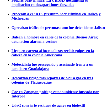
Policías bajo la mira: La CEDHJ documenta su
implicación en desapariciones forzadas
Procesan a el “R1”, presunto líder criminal en Jalisco y
Michoacán
Operaban tráfico de personas; uno fue detenido en Jalisco
Balean a hombre en calles de la colonia Buenos Aires;
detonación alarma a vecinos
Llega en carreta al hospital tras recibir golpes en la
cabeza en la colonia Americana
Motociclista fue perseguido y asesinado frente a un
templo en Guadalajara
Descartan riesgo tras reportes de olor a gas en tres
colonias de Tlaquepaque
Cae en Zapopan prófugo estadounidense buscado por
Interpol
UdeG convierte residuos de agave en biotextil