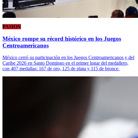
PASION
México rompe su récord histórico en los Juegos
Centroamericanos
México cerró su participación en los Juegos Centroamericanos y del
Caribe 2026 en Santo Domingo en el primer lugar del medallero,
con 407 medallas: 167 de oro, 125 de plata y 115 de bronce.