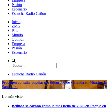
Empresa
Pasión
Escenario
Escucha Radio Cañón
Inicio
ZMG
País
Mundo
Opinión
Empresa
Pasión
Escenario
Escucha Radio Cañón
Proponen consulta popular por desarrollo de vivienda en Mirador de
San Isidro
Lo más visto
Belinda se corona como la más bella de 2026 en People en