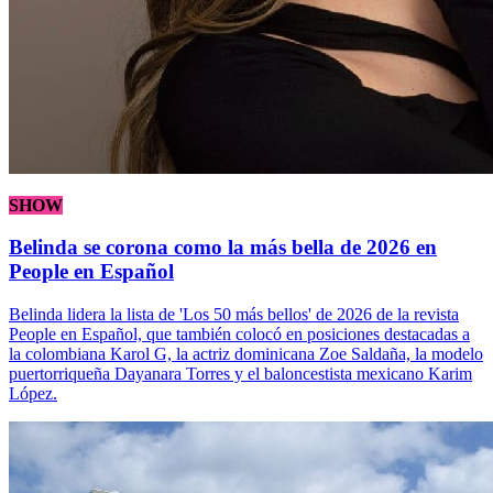
SHOW
Belinda se corona como la más bella de 2026 en
People en Español
Belinda lidera la lista de 'Los 50 más bellos' de 2026 de la revista
People en Español, que también colocó en posiciones destacadas a
la colombiana Karol G, la actriz dominicana Zoe Saldaña, la modelo
puertorriqueña Dayanara Torres y el baloncestista mexicano Karim
López.