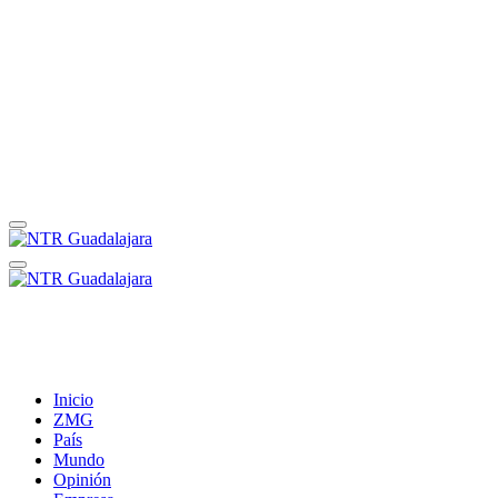
Inicio
ZMG
País
Mundo
Opinión