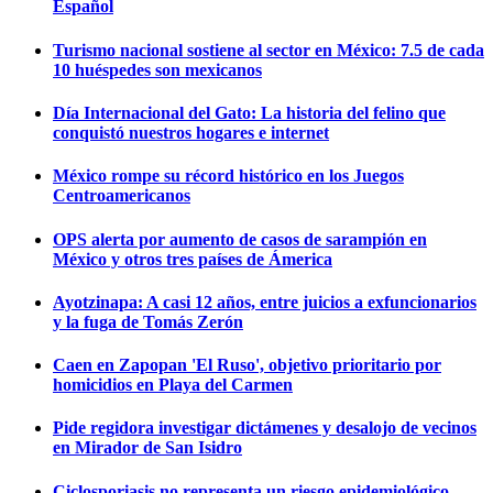
Español
Turismo nacional sostiene al sector en México: 7.5 de cada
10 huéspedes son mexicanos
Día Internacional del Gato: La historia del felino que
conquistó nuestros hogares e internet
México rompe su récord histórico en los Juegos
Centroamericanos
OPS alerta por aumento de casos de sarampión en
México y otros tres países de Ámerica
Ayotzinapa: A casi 12 años, entre juicios a exfuncionarios
y la fuga de Tomás Zerón
Caen en Zapopan 'El Ruso', objetivo prioritario por
homicidios en Playa del Carmen
Pide regidora investigar dictámenes y desalojo de vecinos
en Mirador de San Isidro
Ciclosporiasis no representa un riesgo epidemiológico