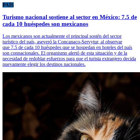
PAÍS
Turismo nacional sostiene al sector en México: 7.5 de
cada 10 huéspedes son mexicanos
Los mexicanos son actualmente el principal sostén del sector
turístico del país, aseveró la Concanaco-Servytur, al observar
que 7.5 de cada 10 huéspedes que se hospedan en hoteles del país
son connacionales. El organismo alertó de esta situación y de la
necesidad de redoblar esfuerzos para que el turista extranjero decida
nuevamente elegir los destinos nacionales.