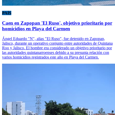
PAÍS
Caen en Zapopan 'El Ruso', objetivo prioritario por
homicidios en Playa del Carmen
Ángel Eduardo "N", alias "El Ruso", fue detenido en Zapopan,
Jalisco, durante un operativo conjunto entre autoridades de Quintana
Roo y Jalisco. El hombre era considerado un objetivo prioritario por
las autoridades quintanarroenses debido a su presunta relación con
varios homicidios registrados este año en Playa del Carmen.