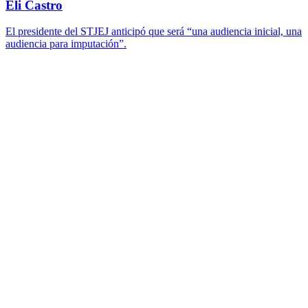
Eli Castro
El presidente del STJEJ anticipó que será “una audiencia inicial, una
audiencia para imputación”.