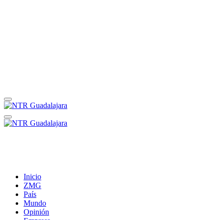
Inicio
ZMG
País
Mundo
Opinión