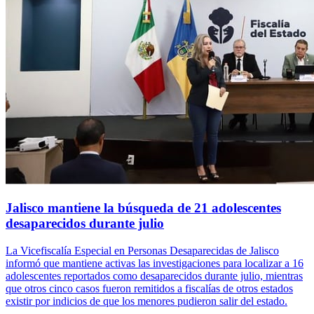
Jalisco mantiene la búsqueda de 21 adolescentes
desaparecidos durante julio
La Vicefiscalía Especial en Personas Desaparecidas de Jalisco
informó que mantiene activas las investigaciones para localizar a 16
adolescentes reportados como desaparecidos durante julio, mientras
que otros cinco casos fueron remitidos a fiscalías de otros estados
existir por indicios de que los menores pudieron salir del estado.