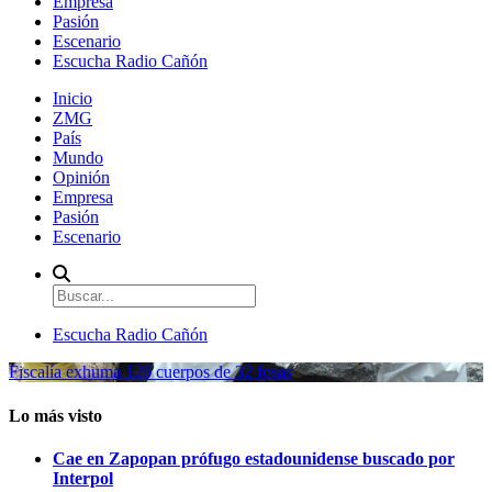
Empresa
Pasión
Escenario
Escucha Radio Cañón
Inicio
ZMG
País
Mundo
Opinión
Empresa
Pasión
Escenario
Escucha Radio Cañón
Fiscalía exhuma 126 cuerpos de 32 fosas
Lo más visto
Cae en Zapopan prófugo estadounidense buscado por
Interpol