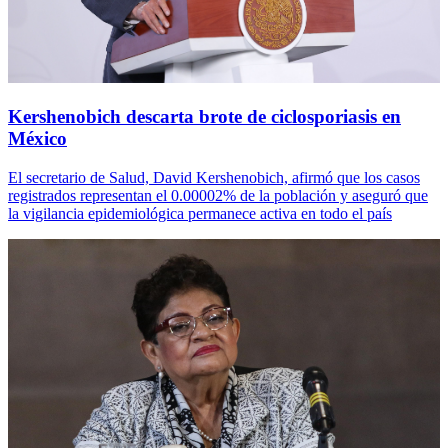
Kershenobich descarta brote de ciclosporiasis en
México
El secretario de Salud, David Kershenobich, afirmó que los casos
registrados representan el 0.00002% de la población y aseguró que
la vigilancia epidemiológica permanece activa en todo el país