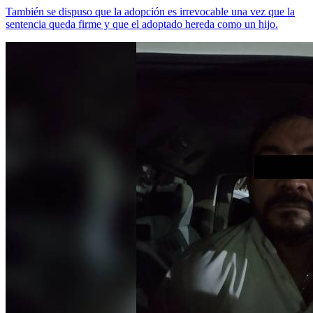
También se dispuso que la adopción es irrevocable una vez que la
sentencia queda firme y que el adoptado hereda como un hijo.