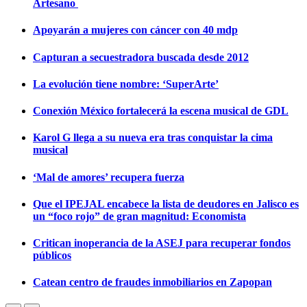
Artesano
Apoyarán a mujeres con cáncer con 40 mdp
Capturan a secuestradora buscada desde 2012
La evolución tiene nombre: ‘SuperArte’
Conexión México fortalecerá la escena musical de GDL
Karol G llega a su nueva era tras conquistar la cima
musical
‘Mal de amores’ recupera fuerza
Que el IPEJAL encabece la lista de deudores en Jalisco es
un “foco rojo” de gran magnitud: Economista
Critican inoperancia de la ASEJ para recuperar fondos
públicos
Catean centro de fraudes inmobiliarios en Zapopan