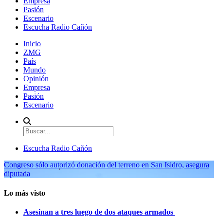
Empresa
Pasión
Escenario
Escucha Radio Cañón
Inicio
ZMG
País
Mundo
Opinión
Empresa
Pasión
Escenario
Escucha Radio Cañón
Congreso sólo autorizó donación del terreno en San Isidro, asegura
diputada
Lo más visto
Asesinan a tres luego de dos ataques armados