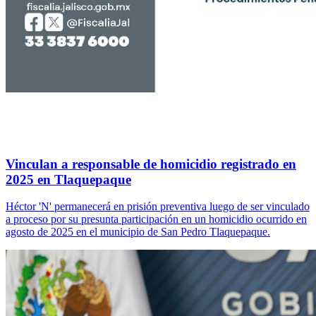
Vinculan a responsable de homicidio registrado en
2025 en Tlaquepaque
Héctor 'N' permanecerá en prisión preventiva luego de ser vinculado
a proceso por su presunta participación en un homicidio ocurrido en
agosto de 2025 en el municipio de San Pedro Tlaquepaque.