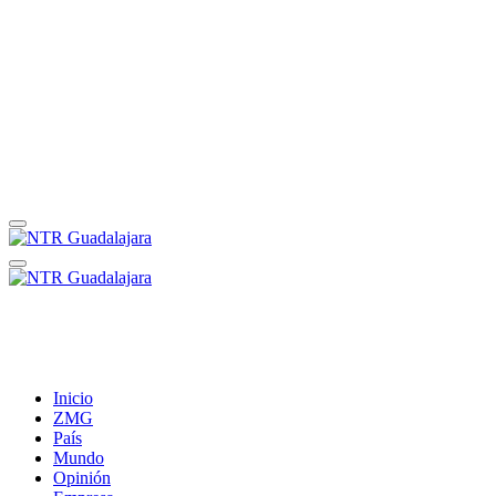
Inicio
ZMG
País
Mundo
Opinión