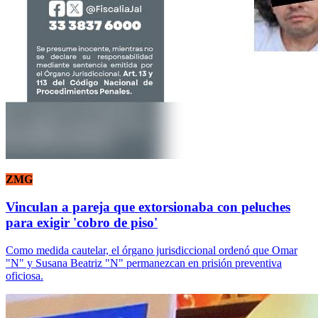
ZMG
Vinculan a pareja que extorsionaba con peluches
para exigir 'cobro de piso'
Como medida cautelar, el órgano jurisdiccional ordenó que Omar
"N" y Susana Beatriz "N" permanezcan en prisión preventiva
oficiosa.