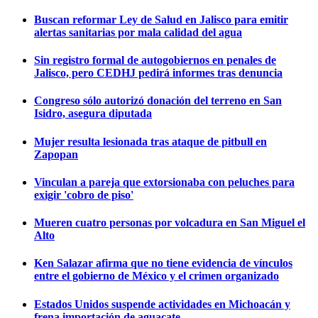
Buscan reformar Ley de Salud en Jalisco para emitir
alertas sanitarias por mala calidad del agua
Sin registro formal de autogobiernos en penales de
Jalisco, pero CEDHJ pedirá informes tras denuncia
Congreso sólo autorizó donación del terreno en San
Isidro, asegura diputada
Mujer resulta lesionada tras ataque de pitbull en
Zapopan
Vinculan a pareja que extorsionaba con peluches para
exigir 'cobro de piso'
Mueren cuatro personas por volcadura en San Miguel el
Alto
Ken Salazar afirma que no tiene evidencia de vínculos
entre el gobierno de México y el crimen organizado
Estados Unidos suspende actividades en Michoacán y
frena importación de aguacate