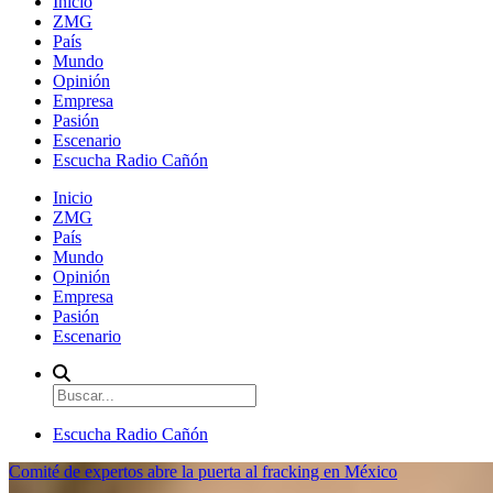
Inicio
ZMG
País
Mundo
Opinión
Empresa
Pasión
Escenario
Escucha Radio Cañón
Inicio
ZMG
País
Mundo
Opinión
Empresa
Pasión
Escenario
Escucha Radio Cañón
Comité de expertos abre la puerta al fracking en México