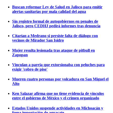
Buscan reformar Ley de Salud en Jalisco para emitir
alertas sanitarias por mala calidad del agua
Sin registro formal de autogobiernos en penales de
Jalisco, pero CEDHJ pedirá informes tras denuncia
Citarían a Medrano si persiste falta de diálogo con
vecinos de Mirador San Isidro
Mujer resulta lesionada tras ataque de pitbull en
Zapopan
Vinculan a pareja que extorsionaba con peluches para
exigir 'cobro de piso'
Mueren cuatro personas por volcadura en San Miguel el
Alto
Ken Salazar afirma que no tiene evidencia de vínculos
entre el gobierno de México y el crimen organizado
Estados Unidos suspende actividades en Michoacán y
frena importación de aguacate