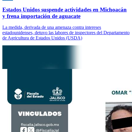
Estados Unidos suspende actividades en Michoacán
y frena importación de aguacate
La medida, derivada de una amenaza contra intereses
estadounidenses, detuvo las labores de inspectores del Departamento
de Agricultura de Estados Unidos (USDA)