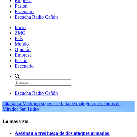
Empresa
Pasión
Escenario
Escucha Radio Cañón
Inicio
ZMG
País
Mundo
Opinión
Empresa
Pasión
Escenario
Escucha Radio Cañón
Citarían a Medrano si persiste falta de diálogo con vecinos de
Mirador San Isidro
Lo más visto
Asesinan a tres luego de dos ataques armados