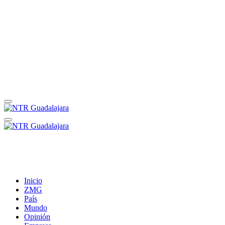
Inicio
ZMG
País
Mundo
Opinión