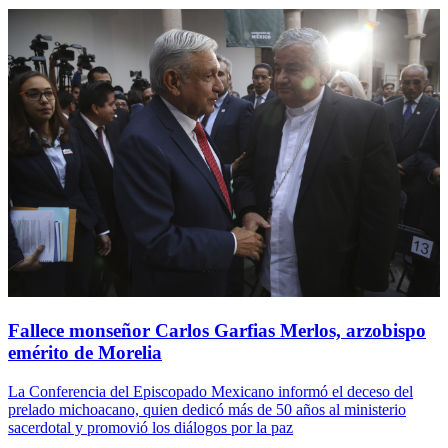
Fallece monseñor Carlos Garfias Merlos, arzobispo
emérito de Morelia
La Conferencia del Episcopado Mexicano informó el deceso del
prelado michoacano, quien dedicó más de 50 años al ministerio
sacerdotal y promovió los diálogos por la paz