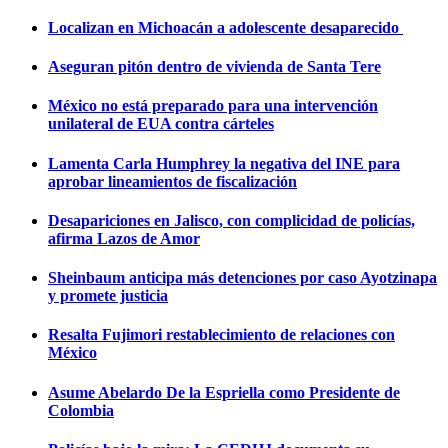
Localizan en Michoacán a adolescente desaparecido
Aseguran pitón dentro de vivienda de Santa Tere
México no está preparado para una intervención
unilateral de EUA contra cárteles
Lamenta Carla Humphrey la negativa del INE para
aprobar lineamientos de fiscalización
Desapariciones en Jalisco, con complicidad de policías,
afirma Lazos de Amor
Sheinbaum anticipa más detenciones por caso Ayotzinapa
y promete justicia
Resalta Fujimori restablecimiento de relaciones con
México
Asume Abelardo De la Espriella como Presidente de
Colombia