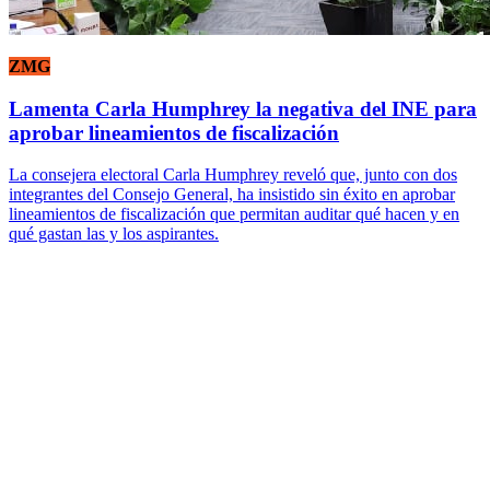
ZMG
Lamenta Carla Humphrey la negativa del INE para
aprobar lineamientos de fiscalización
La consejera electoral Carla Humphrey reveló que, junto con dos
integrantes del Consejo General, ha insistido sin éxito en aprobar
lineamientos de fiscalización que permitan auditar qué hacen y en
qué gastan las y los aspirantes.