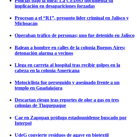
Policías bajo la mira: La CEDHJ documenta su
implicación en desapariciones forzadas
Procesan a el “R1”, presunto líder criminal en Jalisco y
Michoacán
Operaban tráfico de personas; uno fue detenido en Jalisco
Balean a hombre en calles de la colonia Buenos Aires;
detonación alarma a vecinos
Llega en carreta al hospital tras recibir golpes en la
cabeza en la colonia Americana
Motociclista fue perseguido y asesinado frente a un
templo en Guadalajara
Descartan riesgo tras reportes de olor a gas en tres
colonias de Tlaquepaque
Cae en Zapopan prófugo estadounidense buscado por
Interpol
UdeG convierte residuos de agave en biotextil