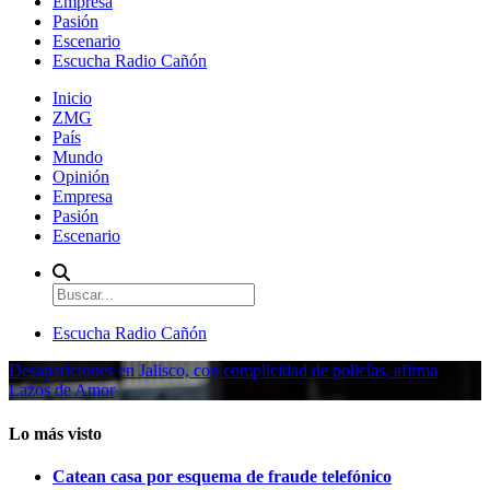
Empresa
Pasión
Escenario
Escucha Radio Cañón
Inicio
ZMG
País
Mundo
Opinión
Empresa
Pasión
Escenario
Escucha Radio Cañón
Desapariciones en Jalisco, con complicidad de policías, afirma
Lazos de Amor
Lo más visto
Catean casa por esquema de fraude telefónico