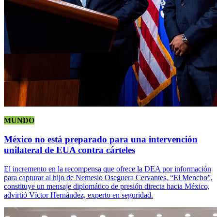
MUNDO
México no está preparado para una intervención
unilateral de EUA contra cárteles
El incremento en la recompensa que ofrece la DEA por información
para capturar al hijo de Nemesio Oseguera Cervantes, “El Mencho”,
constituye un mensaje diplomático de presión directa hacia México,
advirtió Víctor Hernández, experto en seguridad.