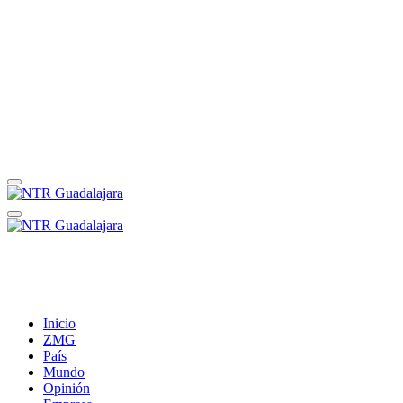
Inicio
ZMG
País
Mundo
Opinión