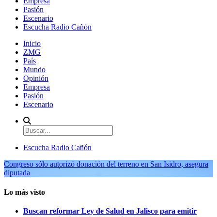
Empresa
Pasión
Escenario
Escucha Radio Cañón
Inicio
ZMG
País
Mundo
Opinión
Empresa
Pasión
Escenario
Escucha Radio Cañón
Congreso sólo autorizó donación del terreno en San Isidro, asegura
diputada
Lo más visto
Buscan reformar Ley de Salud en Jalisco para emitir