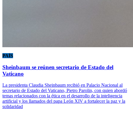
PAÍS
Sheinbaum se reúnen secretario de Estado del
Vaticano
La presidenta Claudia Sheinbaum recibió en Palacio Nacional al
secretario de Estado del Vaticano, Pietro Parolin, con quien abordó
temas relacionados con la ética en el desarrollo de la inteligencia
artificial y los llamados del papa León XIV a fortalecer la paz y la
solidaridad