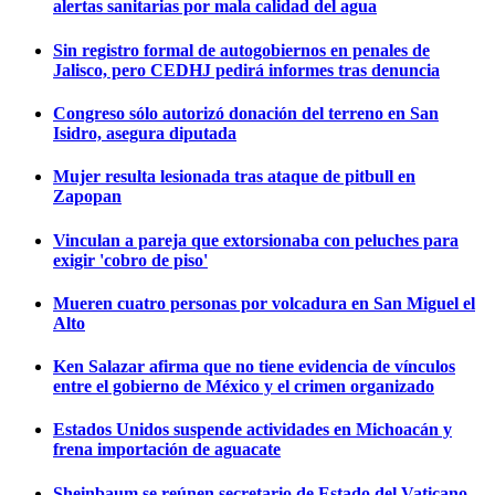
alertas sanitarias por mala calidad del agua
Sin registro formal de autogobiernos en penales de
Jalisco, pero CEDHJ pedirá informes tras denuncia
Congreso sólo autorizó donación del terreno en San
Isidro, asegura diputada
Mujer resulta lesionada tras ataque de pitbull en
Zapopan
Vinculan a pareja que extorsionaba con peluches para
exigir 'cobro de piso'
Mueren cuatro personas por volcadura en San Miguel el
Alto
Ken Salazar afirma que no tiene evidencia de vínculos
entre el gobierno de México y el crimen organizado
Estados Unidos suspende actividades en Michoacán y
frena importación de aguacate
Sheinbaum se reúnen secretario de Estado del Vaticano