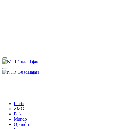
Inicio
ZMG
País
Mundo
Opinión