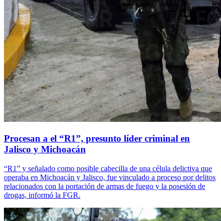
Procesan a el “R1”, presunto líder criminal en
Jalisco y Michoacán
“R1” y señalado como posible cabecilla de una célula delictiva que
operaba en Michoacán y Jalisco, fue vinculado a proceso por delitos
relacionados con la portación de armas de fuego y la posesión de
drogas, informó la FGR.