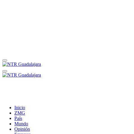
Inicio
ZMG
País
Mundo
Opinión