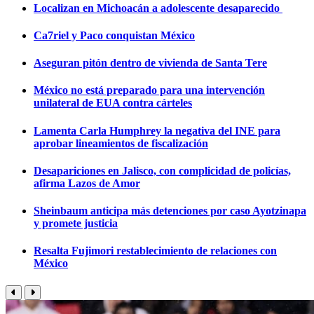
Localizan en Michoacán a adolescente desaparecido
Ca7riel y Paco conquistan México
Aseguran pitón dentro de vivienda de Santa Tere
México no está preparado para una intervención
unilateral de EUA contra cárteles
Lamenta Carla Humphrey la negativa del INE para
aprobar lineamientos de fiscalización
Desapariciones en Jalisco, con complicidad de policías,
afirma Lazos de Amor
Sheinbaum anticipa más detenciones por caso Ayotzinapa
y promete justicia
Resalta Fujimori restablecimiento de relaciones con
México