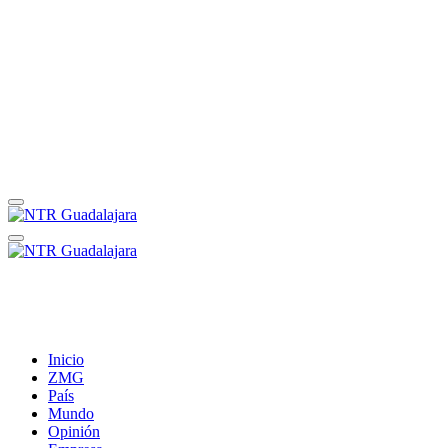
Inicio
ZMG
País
Mundo
Opinión