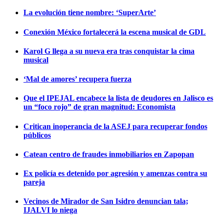
La evolución tiene nombre: ‘SuperArte’
Conexión México fortalecerá la escena musical de GDL
Karol G llega a su nueva era tras conquistar la cima
musical
‘Mal de amores’ recupera fuerza
Que el IPEJAL encabece la lista de deudores en Jalisco es
un “foco rojo” de gran magnitud: Economista
Critican inoperancia de la ASEJ para recuperar fondos
públicos
Catean centro de fraudes inmobiliarios en Zapopan
Ex policía es detenido por agresión y amenzas contra su
pareja
Vecinos de Mirador de San Isidro denuncian tala;
IJALVI lo niega