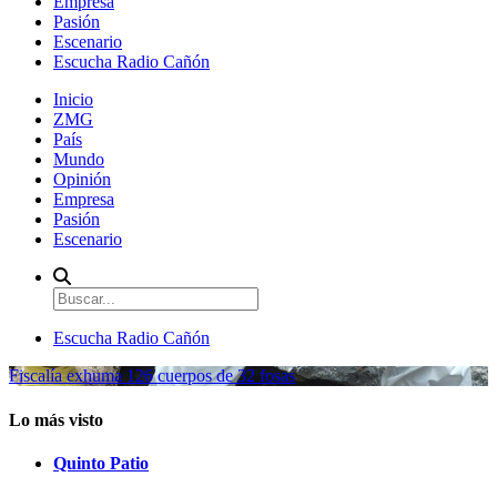
Empresa
Pasión
Escenario
Escucha Radio Cañón
Inicio
ZMG
País
Mundo
Opinión
Empresa
Pasión
Escenario
Escucha Radio Cañón
Fiscalía exhuma 126 cuerpos de 32 fosas
Lo más visto
Quinto Patio