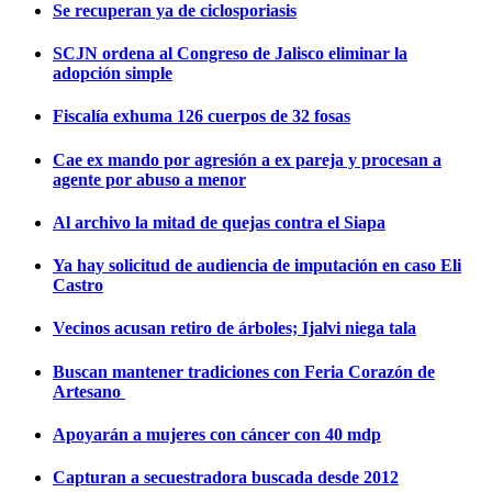
Se recuperan ya de ciclosporiasis
SCJN ordena al Congreso de Jalisco eliminar la
adopción simple
Fiscalía exhuma 126 cuerpos de 32 fosas
Cae ex mando por agresión a ex pareja y procesan a
agente por abuso a menor
Al archivo la mitad de quejas contra el Siapa
Ya hay solicitud de audiencia de imputación en caso Eli
Castro
Vecinos acusan retiro de árboles; Ijalvi niega tala
Buscan mantener tradiciones con Feria Corazón de
Artesano
Apoyarán a mujeres con cáncer con 40 mdp
Capturan a secuestradora buscada desde 2012