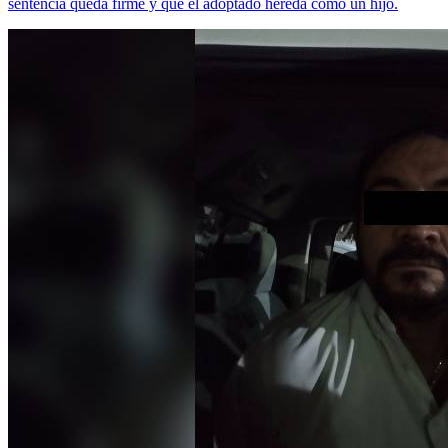
sentencia queda firme y que el adoptado hereda como un hijo.