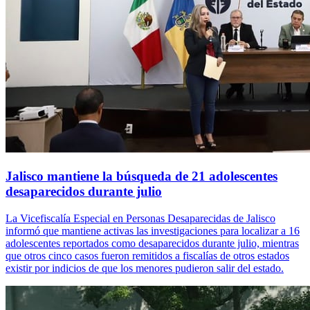
Jalisco mantiene la búsqueda de 21 adolescentes
desaparecidos durante julio
La Vicefiscalía Especial en Personas Desaparecidas de Jalisco
informó que mantiene activas las investigaciones para localizar a 16
adolescentes reportados como desaparecidos durante julio, mientras
que otros cinco casos fueron remitidos a fiscalías de otros estados
existir por indicios de que los menores pudieron salir del estado.