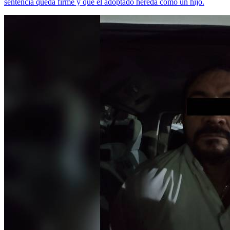
sentencia queda firme y que el adoptado hereda como un hijo.