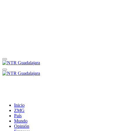
Inicio
ZMG
País
Mundo
Opinión