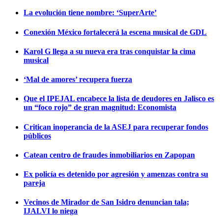
La evolución tiene nombre: ‘SuperArte’
Conexión México fortalecerá la escena musical de GDL
Karol G llega a su nueva era tras conquistar la cima
musical
‘Mal de amores’ recupera fuerza
Que el IPEJAL encabece la lista de deudores en Jalisco es
un “foco rojo” de gran magnitud: Economista
Critican inoperancia de la ASEJ para recuperar fondos
públicos
Catean centro de fraudes inmobiliarios en Zapopan
Ex policía es detenido por agresión y amenzas contra su
pareja
Vecinos de Mirador de San Isidro denuncian tala;
IJALVI lo niega