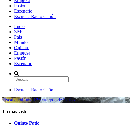
Empresa
Pasión
Escenario
Escucha Radio Cañón
Inicio
ZMG
País
Mundo
Opinión
Empresa
Pasión
Escenario
Escucha Radio Cañón
Fiscalía exhuma 126 cuerpos de 32 fosas
Lo más visto
Quinto Patio