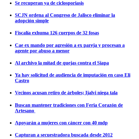
Se recuperan ya de ciclosporiasis
SCJN ordena al Congreso de Jalisco eliminar la
adopción simple
Fiscalía exhuma 126 cuerpos de 32 fosas
Cae ex mando por agresión a ex pareja y procesan a
agente por abuso a menor
Al archivo la mitad de quejas contra el Siapa
Ya hay solicitud de audiencia de imputación en caso Eli
Castro
Vecinos acusan retiro de árboles; Ijalvi niega tala
Buscan mantener tradiciones con Feria Corazón de
Artesano
Apoyarán a mujeres con cáncer con 40 mdp
Capturan a secuestradora buscada desde 2012