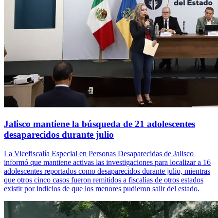
Jalisco mantiene la búsqueda de 21 adolescentes
desaparecidos durante julio
La Vicefiscalía Especial en Personas Desaparecidas de Jalisco
informó que mantiene activas las investigaciones para localizar a 16
adolescentes reportados como desaparecidos durante julio, mientras
que otros cinco casos fueron remitidos a fiscalías de otros estados
existir por indicios de que los menores pudieron salir del estado.