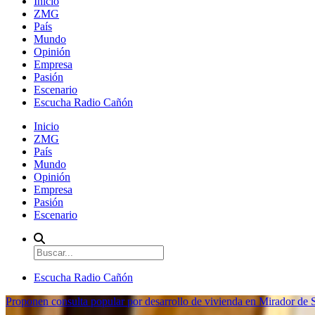
Inicio
ZMG
País
Mundo
Opinión
Empresa
Pasión
Escenario
Escucha Radio Cañón
Inicio
ZMG
País
Mundo
Opinión
Empresa
Pasión
Escenario
Escucha Radio Cañón
Proponen consulta popular por desarrollo de vivienda en Mirador de S