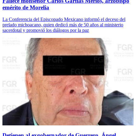
Fallece monseñor Carlos Garfias Merlos, arzobispo
emérito de Morelia
La Conferencia del Episcopado Mexicano informó el deceso del
prelado michoacano, quien dedicó más de 50 años al ministerio
sacerdotal y promovió los diálogos por la paz
Detienen al exgobernador de Guerrero, Ángel