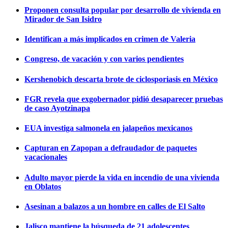
Proponen consulta popular por desarrollo de vivienda en
Mirador de San Isidro
Identifican a más implicados en crimen de Valeria
Congreso, de vacación y con varios pendientes
Kershenobich descarta brote de ciclosporiasis en México
FGR revela que exgobernador pidió desaparecer pruebas
de caso Ayotzinapa
EUA investiga salmonela en jalapeños mexicanos
Capturan en Zapopan a defraudador de paquetes
vacacionales
Adulto mayor pierde la vida en incendio de una vivienda
en Oblatos
Asesinan a balazos a un hombre en calles de El Salto
Jalisco mantiene la búsqueda de 21 adolescentes