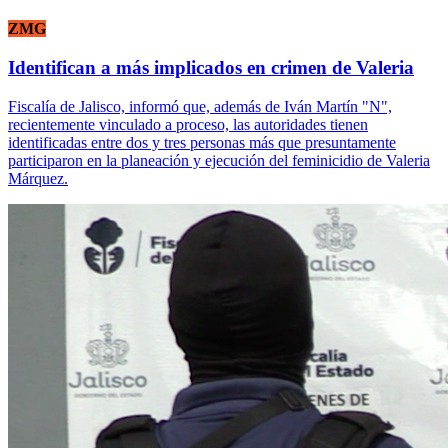
ZMG
Identifican a más implicados en crimen de Valeria
Fiscalía de Jalisco, informó que, además de Iván Martín "N",
recientemente vinculado a proceso, las autoridades tienen
identificadas entre dos y tres personas más que presuntamente
participaron en la planeación y ejecución del feminicidio de Valeria
Márquez.