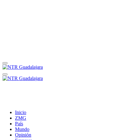
Inicio
ZMG
País
Mundo
Opinión