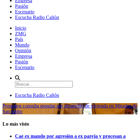
Empresa
Pasión
Escenario
Escucha Radio Cañón
Inicio
ZMG
País
Mundo
Opinión
Empresa
Pasión
Escenario
Escucha Radio Cañón
Proponen consulta popular por desarrollo de vivienda en Mirador de
San Isidro
Lo más visto
Cae ex mando por agresión a ex pareja y procesan a