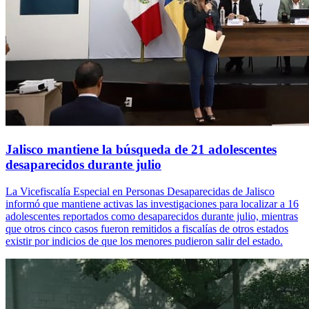
Jalisco mantiene la búsqueda de 21 adolescentes
desaparecidos durante julio
La Vicefiscalía Especial en Personas Desaparecidas de Jalisco
informó que mantiene activas las investigaciones para localizar a 16
adolescentes reportados como desaparecidos durante julio, mientras
que otros cinco casos fueron remitidos a fiscalías de otros estados
existir por indicios de que los menores pudieron salir del estado.