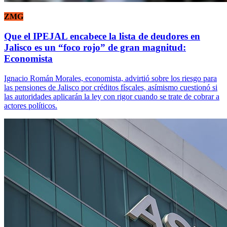
ZMG
Que el IPEJAL encabece la lista de deudores en
Jalisco es un “foco rojo” de gran magnitud:
Economista
Ignacio Román Morales, economista, advirtió sobre los riesgo para
las pensiones de Jalisco por créditos físcales, asímismo cuestionó si
las autoridades aplicarán la ley con rigor cuando se trate de cobrar a
actores políticos.