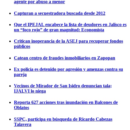
agente por abuso a menor
Capturan a secuestradora buscada desde 2012
Que el IPEJAL encabece la lista de deudores en Jalisco es
un “foco rojo” de gran magnitud: Economista
Critican inoperancia de la ASEJ para recuperar fondos
públicos
Catean centro de fraudes inmobiliarios en Zapopan
Ex policía es detenido por agresión y amenzas contra su
pareja
Vecinos de Mirador de San Isidro denuncian tala;
IJALVI lo niega
Reporta 627 acciones tras inundación en Balcones de
Oblatos
SSPC, participa en búsqueda de Ricardo Cabezas
Talavera