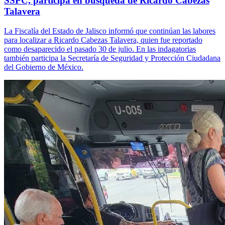
SSPC, participa en búsqueda de Ricardo Cabezas
Talavera
La Fiscalía del Estado de Jalisco informó que continúan las labores
para localizar a Ricardo Cabezas Talavera, quien fue reportado
como desaparecido el pasado 30 de julio. En las indagatorias
también participa la Secretaría de Seguridad y Protección Ciudadana
del Gobierno de México.