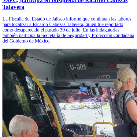
SSPC, participa en búsqueda de Ricardo Cabezas
Talavera
La Fiscalía del Estado de Jalisco informó que continúan las labores
para localizar a Ricardo Cabezas Talavera, quien fue reportado
como desaparecido el pasado 30 de julio. En las indagatorias
también participa la Secretaría de Seguridad y Protección Ciudadana
del Gobierno de México.