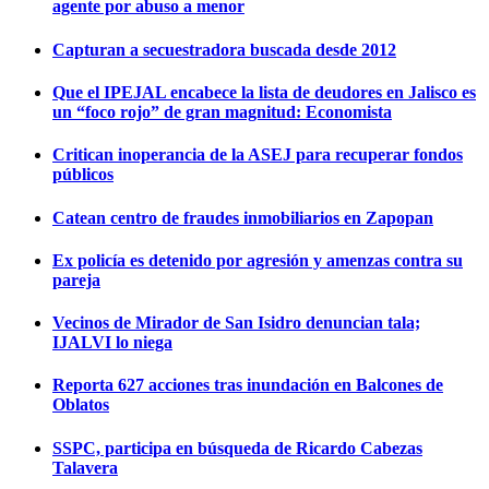
agente por abuso a menor
Capturan a secuestradora buscada desde 2012
Que el IPEJAL encabece la lista de deudores en Jalisco es
un “foco rojo” de gran magnitud: Economista
Critican inoperancia de la ASEJ para recuperar fondos
públicos
Catean centro de fraudes inmobiliarios en Zapopan
Ex policía es detenido por agresión y amenzas contra su
pareja
Vecinos de Mirador de San Isidro denuncian tala;
IJALVI lo niega
Reporta 627 acciones tras inundación en Balcones de
Oblatos
SSPC, participa en búsqueda de Ricardo Cabezas
Talavera