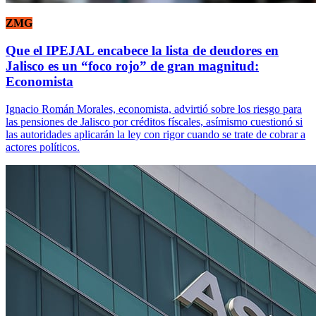
ZMG
Que el IPEJAL encabece la lista de deudores en
Jalisco es un “foco rojo” de gran magnitud:
Economista
Ignacio Román Morales, economista, advirtió sobre los riesgo para
las pensiones de Jalisco por créditos físcales, asímismo cuestionó si
las autoridades aplicarán la ley con rigor cuando se trate de cobrar a
actores políticos.