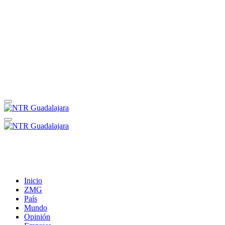
Inicio
ZMG
País
Mundo
Opinión