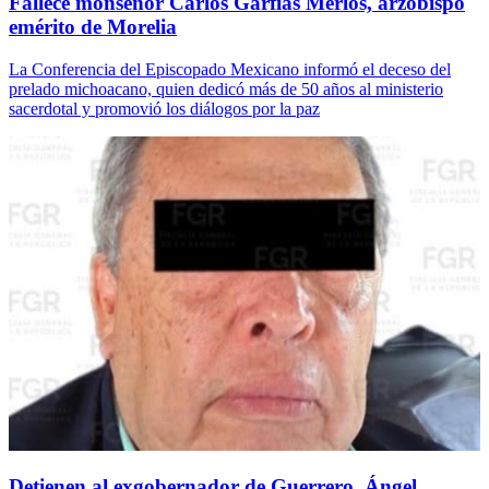
Fallece monseñor Carlos Garfias Merlos, arzobispo
emérito de Morelia
La Conferencia del Episcopado Mexicano informó el deceso del
prelado michoacano, quien dedicó más de 50 años al ministerio
sacerdotal y promovió los diálogos por la paz
Detienen al exgobernador de Guerrero, Ángel