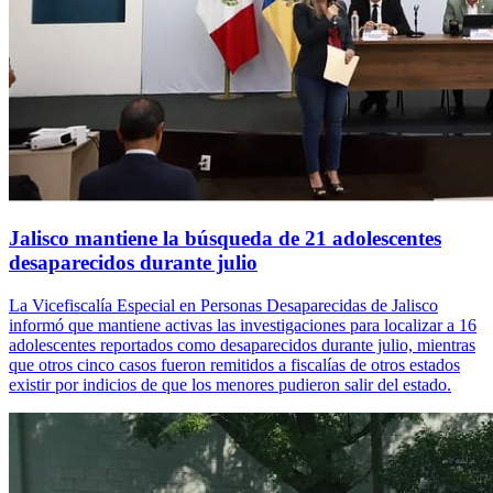
Jalisco mantiene la búsqueda de 21 adolescentes
desaparecidos durante julio
La Vicefiscalía Especial en Personas Desaparecidas de Jalisco
informó que mantiene activas las investigaciones para localizar a 16
adolescentes reportados como desaparecidos durante julio, mientras
que otros cinco casos fueron remitidos a fiscalías de otros estados
existir por indicios de que los menores pudieron salir del estado.