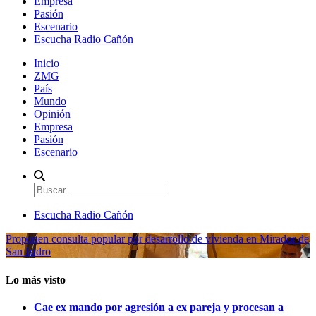
Empresa
Pasión
Escenario
Escucha Radio Cañón
Inicio
ZMG
País
Mundo
Opinión
Empresa
Pasión
Escenario
Escucha Radio Cañón
Proponen consulta popular por desarrollo de vivienda en Mirador de
San Isidro
Lo más visto
Cae ex mando por agresión a ex pareja y procesan a