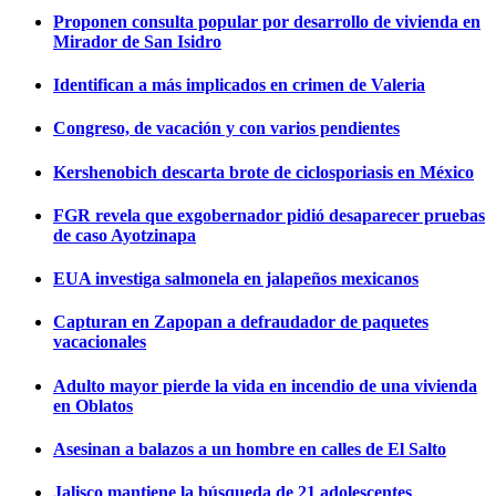
Proponen consulta popular por desarrollo de vivienda en
Mirador de San Isidro
Identifican a más implicados en crimen de Valeria
Congreso, de vacación y con varios pendientes
Kershenobich descarta brote de ciclosporiasis en México
FGR revela que exgobernador pidió desaparecer pruebas
de caso Ayotzinapa
EUA investiga salmonela en jalapeños mexicanos
Capturan en Zapopan a defraudador de paquetes
vacacionales
Adulto mayor pierde la vida en incendio de una vivienda
en Oblatos
Asesinan a balazos a un hombre en calles de El Salto
Jalisco mantiene la búsqueda de 21 adolescentes