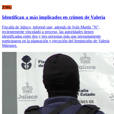
ZMG
Identifican a más implicados en crimen de Valeria
Fiscalía de Jalisco, informó que, además de Iván Martín "N",
recientemente vinculado a proceso, las autoridades tienen
identificadas entre dos y tres personas más que presuntamente
participaron en la planeación y ejecución del feminicidio de Valeria
Márquez.