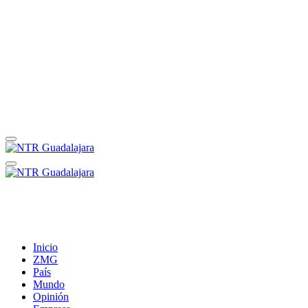
Inicio
ZMG
País
Mundo
Opinión