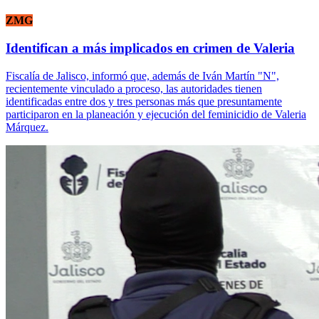
ZMG
Identifican a más implicados en crimen de Valeria
Fiscalía de Jalisco, informó que, además de Iván Martín "N",
recientemente vinculado a proceso, las autoridades tienen
identificadas entre dos y tres personas más que presuntamente
participaron en la planeación y ejecución del feminicidio de Valeria
Márquez.