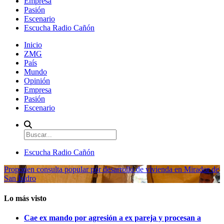
Empresa
Pasión
Escenario
Escucha Radio Cañón
Inicio
ZMG
País
Mundo
Opinión
Empresa
Pasión
Escenario
Escucha Radio Cañón
Proponen consulta popular por desarrollo de vivienda en Mirador de
San Isidro
Lo más visto
Cae ex mando por agresión a ex pareja y procesan a