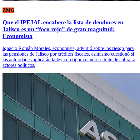
ZMG
Que el IPEJAL encabece la lista de deudores en
Jalisco es un “foco rojo” de gran magnitud:
Economista
Ignacio Román Morales, economista, advirtió sobre los riesgo para
las pensiones de Jalisco por créditos físcales, asímismo cuestionó si
las autoridades aplicarán la ley con rigor cuando se trate de cobrar a
actores políticos.