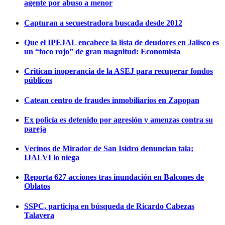
agente por abuso a menor
Capturan a secuestradora buscada desde 2012
Que el IPEJAL encabece la lista de deudores en Jalisco es
un “foco rojo” de gran magnitud: Economista
Critican inoperancia de la ASEJ para recuperar fondos
públicos
Catean centro de fraudes inmobiliarios en Zapopan
Ex policía es detenido por agresión y amenzas contra su
pareja
Vecinos de Mirador de San Isidro denuncian tala;
IJALVI lo niega
Reporta 627 acciones tras inundación en Balcones de
Oblatos
SSPC, participa en búsqueda de Ricardo Cabezas
Talavera