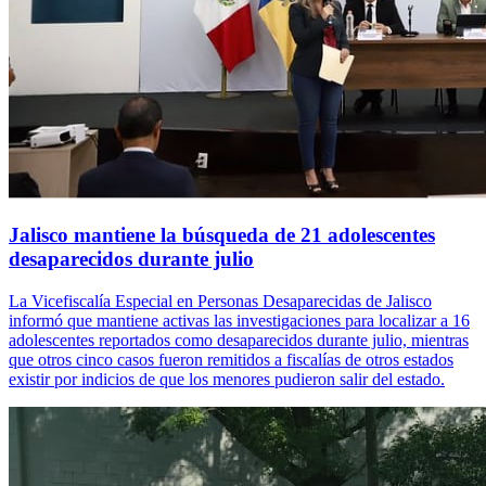
Jalisco mantiene la búsqueda de 21 adolescentes
desaparecidos durante julio
La Vicefiscalía Especial en Personas Desaparecidas de Jalisco
informó que mantiene activas las investigaciones para localizar a 16
adolescentes reportados como desaparecidos durante julio, mientras
que otros cinco casos fueron remitidos a fiscalías de otros estados
existir por indicios de que los menores pudieron salir del estado.