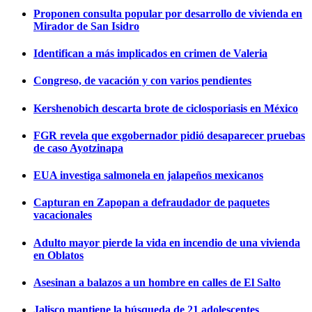
Proponen consulta popular por desarrollo de vivienda en
Mirador de San Isidro
Identifican a más implicados en crimen de Valeria
Congreso, de vacación y con varios pendientes
Kershenobich descarta brote de ciclosporiasis en México
FGR revela que exgobernador pidió desaparecer pruebas
de caso Ayotzinapa
EUA investiga salmonela en jalapeños mexicanos
Capturan en Zapopan a defraudador de paquetes
vacacionales
Adulto mayor pierde la vida en incendio de una vivienda
en Oblatos
Asesinan a balazos a un hombre en calles de El Salto
Jalisco mantiene la búsqueda de 21 adolescentes