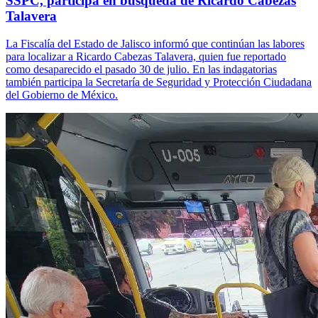
SSPC, participa en búsqueda de Ricardo Cabezas
Talavera
La Fiscalía del Estado de Jalisco informó que continúan las labores
para localizar a Ricardo Cabezas Talavera, quien fue reportado
como desaparecido el pasado 30 de julio. En las indagatorias
también participa la Secretaría de Seguridad y Protección Ciudadana
del Gobierno de México.