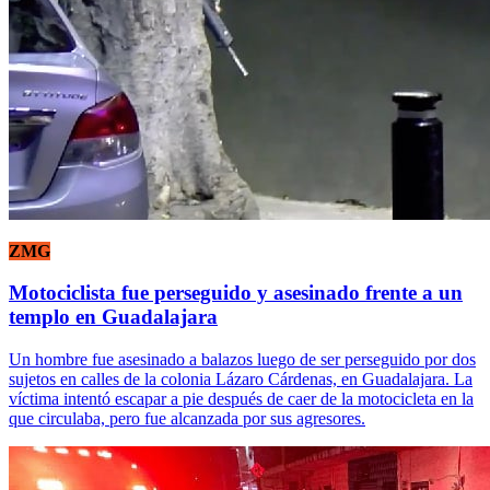
ZMG
Motociclista fue perseguido y asesinado frente a un
templo en Guadalajara
Un hombre fue asesinado a balazos luego de ser perseguido por dos
sujetos en calles de la colonia Lázaro Cárdenas, en Guadalajara. La
víctima intentó escapar a pie después de caer de la motocicleta en la
que circulaba, pero fue alcanzada por sus agresores.