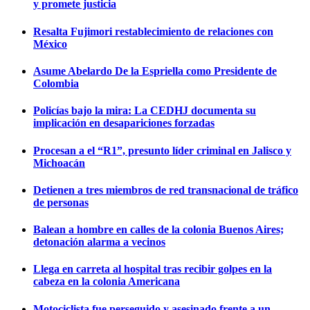
y promete justicia
Resalta Fujimori restablecimiento de relaciones con
México
Asume Abelardo De la Espriella como Presidente de
Colombia
Policías bajo la mira: La CEDHJ documenta su
implicación en desapariciones forzadas
Procesan a el “R1”, presunto líder criminal en Jalisco y
Michoacán
Detienen a tres miembros de red transnacional de tráfico
de personas
Balean a hombre en calles de la colonia Buenos Aires;
detonación alarma a vecinos
Llega en carreta al hospital tras recibir golpes en la
cabeza en la colonia Americana
Motociclista fue perseguido y asesinado frente a un