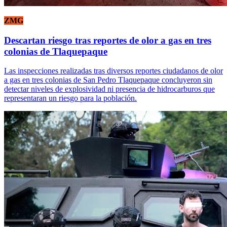
ZMG
Descartan riesgo tras reportes de olor a gas en tres
colonias de Tlaquepaque
Las inspecciones realizadas tras diversos reportes ciudadanos de olor
a gas en tres colonias de San Pedro Tlaquepaque concluyeron sin
detectar niveles de explosividad ni presencia de hidrocarburos que
representaran un riesgo para la población.