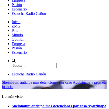
Empresa
Pasión
Escenario
Escucha Radio Cañón
Inicio
ZMG
País
Mundo
Opinión
Empresa
Pasión
Escenario
Escucha Radio Cañón
Sheinbaum anticipa más detenciones por caso Ayotzinapa y promete
justicia
Lo más visto
Sheinbaum anticipa más detenciones por caso Ayotzinapa