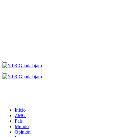
Inicio
ZMG
País
Mundo
Opinión