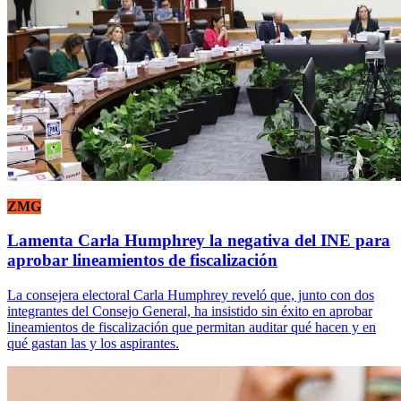
ZMG
Lamenta Carla Humphrey la negativa del INE para
aprobar lineamientos de fiscalización
La consejera electoral Carla Humphrey reveló que, junto con dos
integrantes del Consejo General, ha insistido sin éxito en aprobar
lineamientos de fiscalización que permitan auditar qué hacen y en
qué gastan las y los aspirantes.