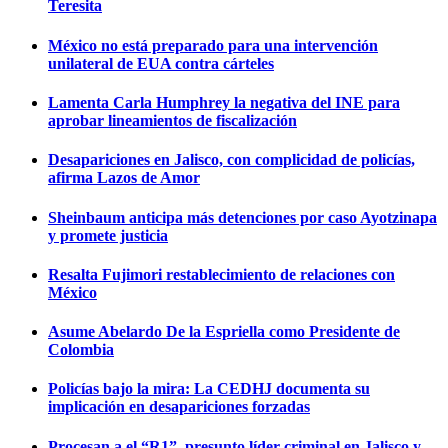
Teresita
México no está preparado para una intervención
unilateral de EUA contra cárteles
Lamenta Carla Humphrey la negativa del INE para
aprobar lineamientos de fiscalización
Desapariciones en Jalisco, con complicidad de policías,
afirma Lazos de Amor
Sheinbaum anticipa más detenciones por caso Ayotzinapa
y promete justicia
Resalta Fujimori restablecimiento de relaciones con
México
Asume Abelardo De la Espriella como Presidente de
Colombia
Policías bajo la mira: La CEDHJ documenta su
implicación en desapariciones forzadas
Procesan a el “R1”, presunto líder criminal en Jalisco y