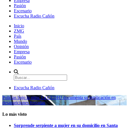
Empresa
Pasión
Escenario
Escucha Radio Cañón
Inicio
ZMG
País
Mundo
Opinión
Empresa
Pasión
Escenario
Escucha Radio Cañón
Policías bajo la mira: La CEDHJ documenta su implicación en
desapariciones forzadas
Lo más visto
Sorprende serpiente a mujer en su domicilio en Santa