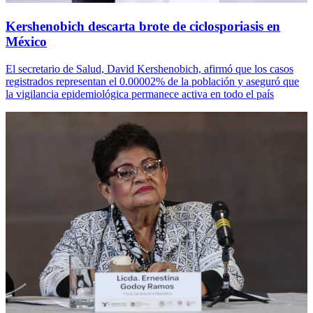
Kershenobich descarta brote de ciclosporiasis en
México
El secretario de Salud, David Kershenobich, afirmó que los casos
registrados representan el 0.00002% de la población y aseguró que
la vigilancia epidemiológica permanece activa en todo el país