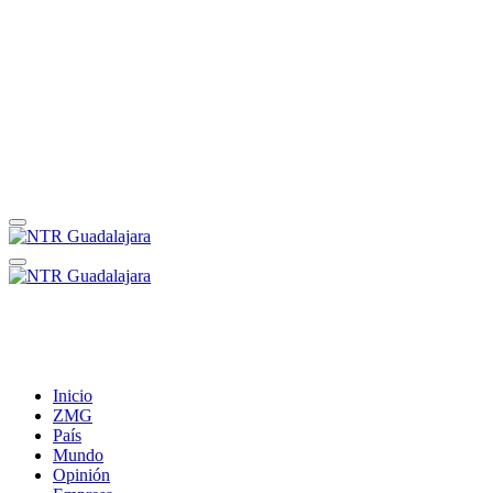
Inicio
ZMG
País
Mundo
Opinión