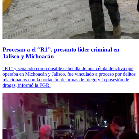
Procesan a el “R1”, presunto líder criminal en
Jalisco y Michoacán
“R1” y señalado como posible cabecilla de una célula delictiva que
operaba en Michoacán y Jalisco, fue vinculado a proceso por delitos
relacionados con la portación de armas de fuego y la posesión de
drogas, informó la FGR.