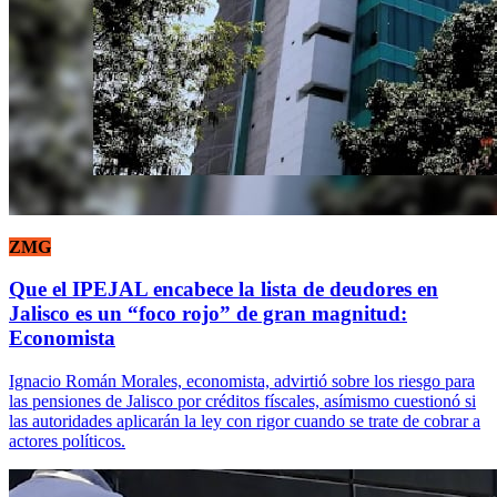
ZMG
Que el IPEJAL encabece la lista de deudores en
Jalisco es un “foco rojo” de gran magnitud:
Economista
Ignacio Román Morales, economista, advirtió sobre los riesgo para
las pensiones de Jalisco por créditos físcales, asímismo cuestionó si
las autoridades aplicarán la ley con rigor cuando se trate de cobrar a
actores políticos.