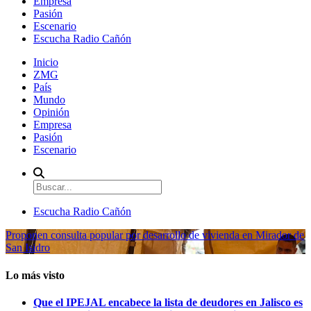
Empresa
Pasión
Escenario
Escucha Radio Cañón
Inicio
ZMG
País
Mundo
Opinión
Empresa
Pasión
Escenario
Escucha Radio Cañón
Proponen consulta popular por desarrollo de vivienda en Mirador de
San Isidro
Lo más visto
Que el IPEJAL encabece la lista de deudores en Jalisco es