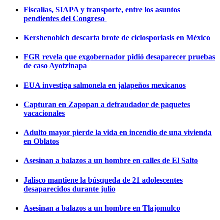
Fiscalías, SIAPA y transporte, entre los asuntos
pendientes del Congreso
Kershenobich descarta brote de ciclosporiasis en México
FGR revela que exgobernador pidió desaparecer pruebas
de caso Ayotzinapa
EUA investiga salmonela en jalapeños mexicanos
Capturan en Zapopan a defraudador de paquetes
vacacionales
Adulto mayor pierde la vida en incendio de una vivienda
en Oblatos
Asesinan a balazos a un hombre en calles de El Salto
Jalisco mantiene la búsqueda de 21 adolescentes
desaparecidos durante julio
Asesinan a balazos a un hombre en Tlajomulco