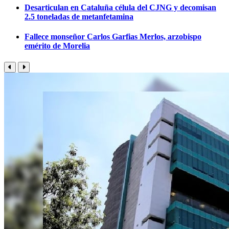
Desarticulan en Cataluña célula del CJNG y decomisan
2.5 toneladas de metanfetamina
Fallece monseñor Carlos Garfias Merlos, arzobispo
emérito de Morelia