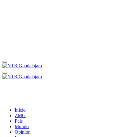
Inicio
ZMG
País
Mundo
Opinión