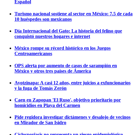
Español
Turismo nacional sostiene al sector en México: 7.5 de cada
10 huéspedes son mexicanos
Día Internacional del Gato: La historia del felino que
conquistó nuestros hogares e internet
México rompe su récord histórico en los Juegos
Centroamericanos
OPS alerta por aumento de casos de sarampión en
México y otros tres países de Ámerica
Ayotzinapa: A casi 12 años, entre juicios a exfuncionarios
y la fuga de Tomás Zerón
Caen en Zapopan 'El Ruso', objetivo prioritario por
homicidios en Playa del Carmen
Pide regidora investigar dictámenes y desalojo de vecinos
en Mirador de San Isidro
Ciclosporiasis no representa un riesgo epidemiológico