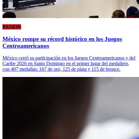
PASION
México rompe su récord histórico en los Juegos
Centroamericanos
México cerró su participación en los Juegos Centroamericanos y del
Caribe 2026 en Santo Domingo en el primer lugar del medallero,
con 407 medallas: 167 de oro, 125 de plata y 115 de bronce.