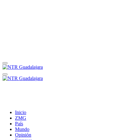
Inicio
ZMG
País
Mundo
Opinión