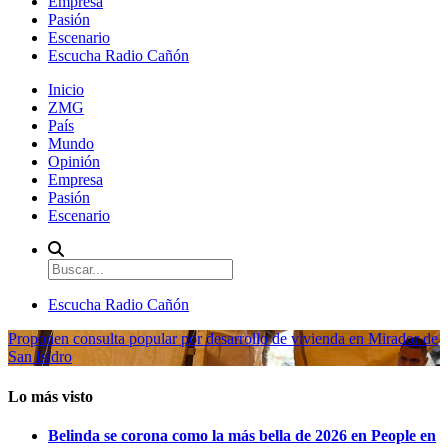
Empresa
Pasión
Escenario
Escucha Radio Cañón
Inicio
ZMG
País
Mundo
Opinión
Empresa
Pasión
Escenario
Escucha Radio Cañón
Proponen consulta popular por desarrollo de vivienda en Mirador de
San Isidro
Lo más visto
Belinda se corona como la más bella de 2026 en People en