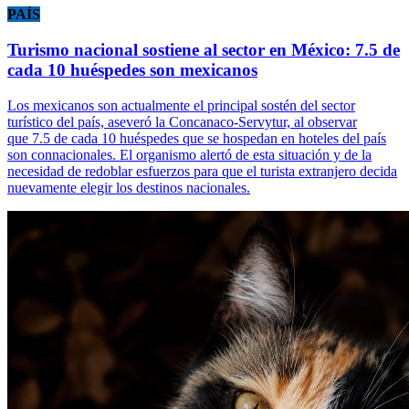
PAÍS
Turismo nacional sostiene al sector en México: 7.5 de
cada 10 huéspedes son mexicanos
Los mexicanos son actualmente el principal sostén del sector
turístico del país, aseveró la Concanaco-Servytur, al observar
que 7.5 de cada 10 huéspedes que se hospedan en hoteles del país
son connacionales. El organismo alertó de esta situación y de la
necesidad de redoblar esfuerzos para que el turista extranjero decida
nuevamente elegir los destinos nacionales.