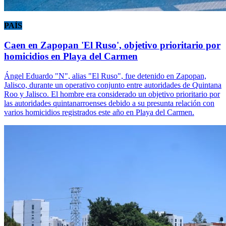
PAÍS
Caen en Zapopan 'El Ruso', objetivo prioritario por
homicidios en Playa del Carmen
Ángel Eduardo "N", alias "El Ruso", fue detenido en Zapopan,
Jalisco, durante un operativo conjunto entre autoridades de Quintana
Roo y Jalisco. El hombre era considerado un objetivo prioritario por
las autoridades quintanarroenses debido a su presunta relación con
varios homicidios registrados este año en Playa del Carmen.