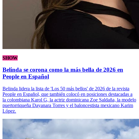
SHOW
Belinda se corona como la más bella de 2026 en
People en Español
Belinda lidera la lista de 'Los 50 más bellos' de 2026 de la revista
People en Español, que también colocó en posiciones destacadas a
la colombiana Karol G, la actriz dominicana Zoe Saldaña, la modelo
puertorriqueña Dayanara Torres y el baloncestista mexicano Karim
López.