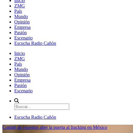
Inicio
ZMG
País
Mundo
Opinión
Empresa
Pasión
Escenario
Escucha Radio Cañón
Inicio
ZMG
País
Mundo
Opinión
Empresa
Pasión
Escenario
Escucha Radio Cañón
Comité de expertos abre la puerta al fracking en México