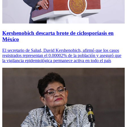
Kershenobich descarta brote de ciclosporiasis en
México
El secretario de Salud, David Kershenobich, afirmó que los casos
registrados representan el 0.00002% de la población y aseguró que
la vigilancia epidemiológica permanece activa en todo el país