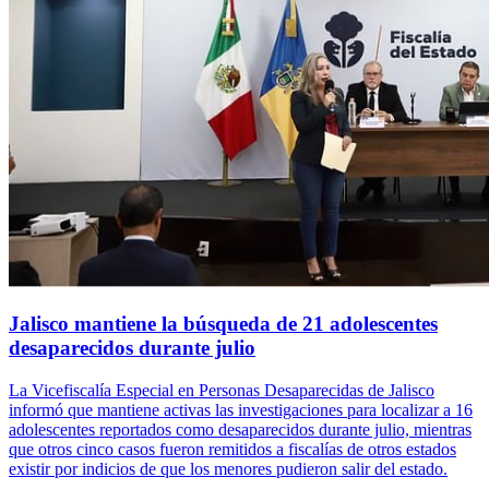
Jalisco mantiene la búsqueda de 21 adolescentes
desaparecidos durante julio
La Vicefiscalía Especial en Personas Desaparecidas de Jalisco
informó que mantiene activas las investigaciones para localizar a 16
adolescentes reportados como desaparecidos durante julio, mientras
que otros cinco casos fueron remitidos a fiscalías de otros estados
existir por indicios de que los menores pudieron salir del estado.