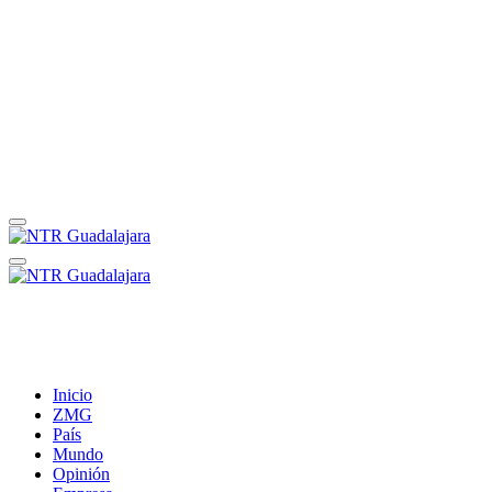
Inicio
ZMG
País
Mundo
Opinión