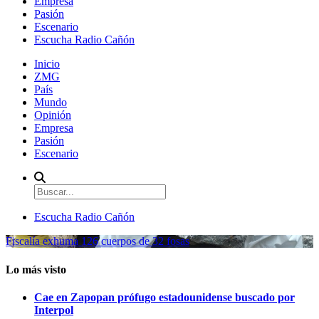
Empresa
Pasión
Escenario
Escucha Radio Cañón
Inicio
ZMG
País
Mundo
Opinión
Empresa
Pasión
Escenario
Escucha Radio Cañón
Fiscalía exhuma 126 cuerpos de 32 fosas
Lo más visto
Cae en Zapopan prófugo estadounidense buscado por
Interpol