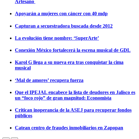
Artesano
Apoyarán a mujeres con cáncer con 40 mdp
Capturan a secuestradora buscada desde 2012
La evolución tiene nombre: ‘SuperArte’
Conexión México fortalecerá la escena musical de GDL
Karol G llega a su nueva era tras conquistar la cima
musical
‘Mal de amores’ recupera fuerza
Que el IPEJAL encabece la lista de deudores en Jalisco es
un “foco rojo” de gran magnitud: Economista
Critican inoperancia de la ASEJ para recuperar fondos
públicos
Catean centro de fraudes inmobiliarios en Zapopan