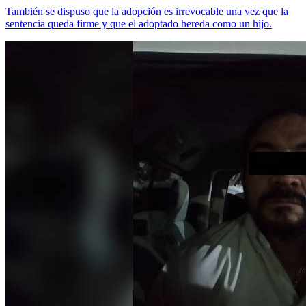
También se dispuso que la adopción es irrevocable una vez que la
sentencia queda firme y que el adoptado hereda como un hijo.