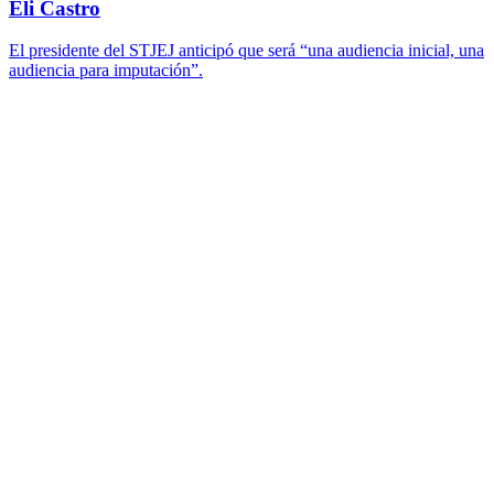
Eli Castro
El presidente del STJEJ anticipó que será “una audiencia inicial, una
audiencia para imputación”.