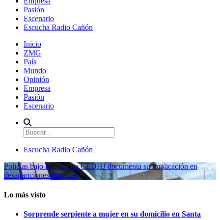
Empresa
Pasión
Escenario
Escucha Radio Cañón
Inicio
ZMG
País
Mundo
Opinión
Empresa
Pasión
Escenario
Escucha Radio Cañón
Policías bajo la mira: La CEDHJ documenta su implicación en
desapariciones forzadas
Lo más visto
Sorprende serpiente a mujer en su domicilio en Santa