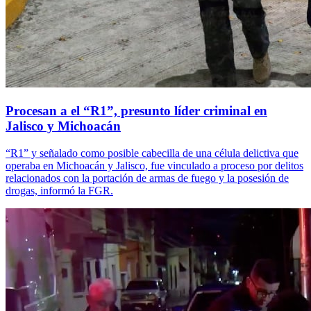
Procesan a el “R1”, presunto líder criminal en
Jalisco y Michoacán
“R1” y señalado como posible cabecilla de una célula delictiva que
operaba en Michoacán y Jalisco, fue vinculado a proceso por delitos
relacionados con la portación de armas de fuego y la posesión de
drogas, informó la FGR.