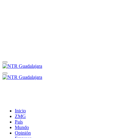
Inicio
ZMG
País
Mundo
Opinión