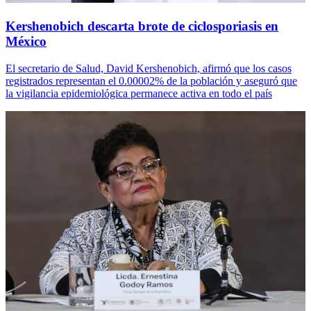
Kershenobich descarta brote de ciclosporiasis en
México
El secretario de Salud, David Kershenobich, afirmó que los casos
registrados representan el 0.00002% de la población y aseguró que
la vigilancia epidemiológica permanece activa en todo el país