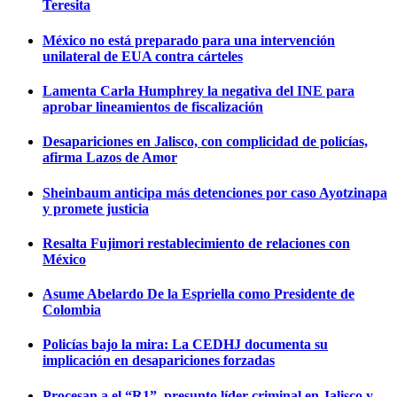
Teresita
México no está preparado para una intervención
unilateral de EUA contra cárteles
Lamenta Carla Humphrey la negativa del INE para
aprobar lineamientos de fiscalización
Desapariciones en Jalisco, con complicidad de policías,
afirma Lazos de Amor
Sheinbaum anticipa más detenciones por caso Ayotzinapa
y promete justicia
Resalta Fujimori restablecimiento de relaciones con
México
Asume Abelardo De la Espriella como Presidente de
Colombia
Policías bajo la mira: La CEDHJ documenta su
implicación en desapariciones forzadas
Procesan a el “R1”, presunto líder criminal en Jalisco y