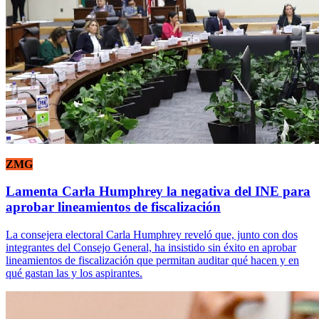
ZMG
Lamenta Carla Humphrey la negativa del INE para
aprobar lineamientos de fiscalización
La consejera electoral Carla Humphrey reveló que, junto con dos
integrantes del Consejo General, ha insistido sin éxito en aprobar
lineamientos de fiscalización que permitan auditar qué hacen y en
qué gastan las y los aspirantes.