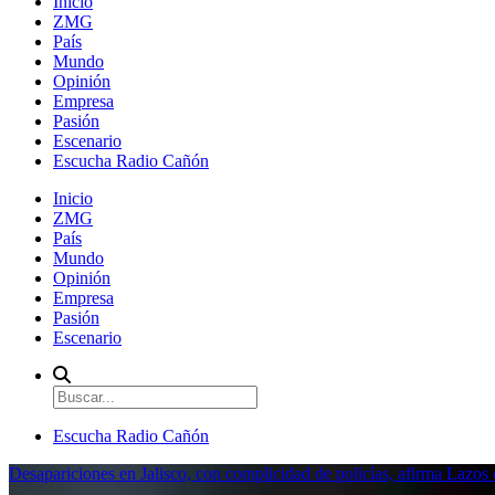
Inicio
ZMG
País
Mundo
Opinión
Empresa
Pasión
Escenario
Escucha Radio Cañón
Inicio
ZMG
País
Mundo
Opinión
Empresa
Pasión
Escenario
Escucha Radio Cañón
Desapariciones en Jalisco, con complicidad de policías, afirma Lazo