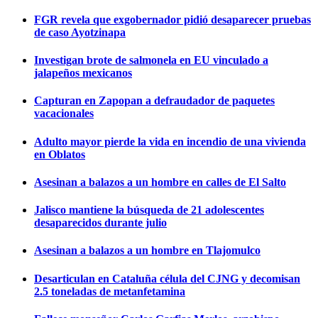
FGR revela que exgobernador pidió desaparecer pruebas
de caso Ayotzinapa
Investigan brote de salmonela en EU vinculado a
jalapeños mexicanos
Capturan en Zapopan a defraudador de paquetes
vacacionales
Adulto mayor pierde la vida en incendio de una vivienda
en Oblatos
Asesinan a balazos a un hombre en calles de El Salto
Jalisco mantiene la búsqueda de 21 adolescentes
desaparecidos durante julio
Asesinan a balazos a un hombre en Tlajomulco
Desarticulan en Cataluña célula del CJNG y decomisan
2.5 toneladas de metanfetamina