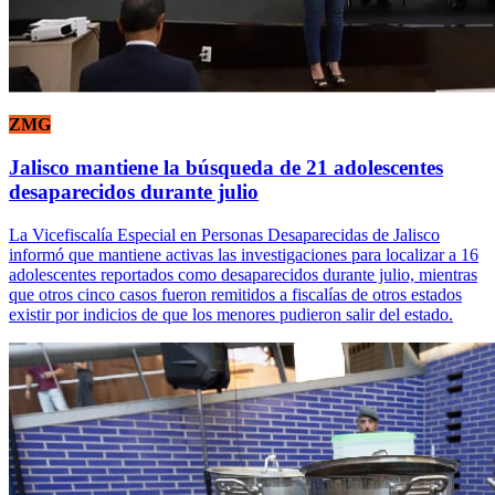
ZMG
Jalisco mantiene la búsqueda de 21 adolescentes
desaparecidos durante julio
La Vicefiscalía Especial en Personas Desaparecidas de Jalisco
informó que mantiene activas las investigaciones para localizar a 16
adolescentes reportados como desaparecidos durante julio, mientras
que otros cinco casos fueron remitidos a fiscalías de otros estados
existir por indicios de que los menores pudieron salir del estado.