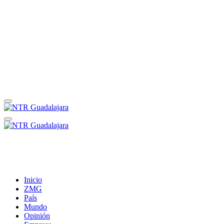
Inicio
ZMG
País
Mundo
Opinión