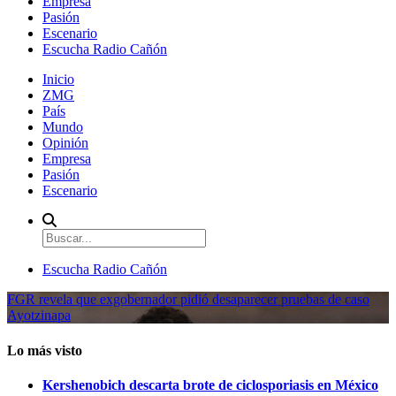
Empresa
Pasión
Escenario
Escucha Radio Cañón
Inicio
ZMG
País
Mundo
Opinión
Empresa
Pasión
Escenario
Escucha Radio Cañón
FGR revela que exgobernador pidió desaparecer pruebas de caso
Ayotzinapa
Lo más visto
Kershenobich descarta brote de ciclosporiasis en México