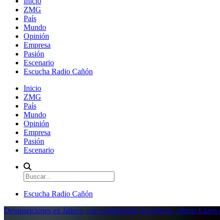
Inicio
ZMG
País
Mundo
Opinión
Empresa
Pasión
Escenario
Escucha Radio Cañón
Inicio
ZMG
País
Mundo
Opinión
Empresa
Pasión
Escenario
Escucha Radio Cañón
Desapariciones en Jalisco, con complicidad de policías, afirma Lazo