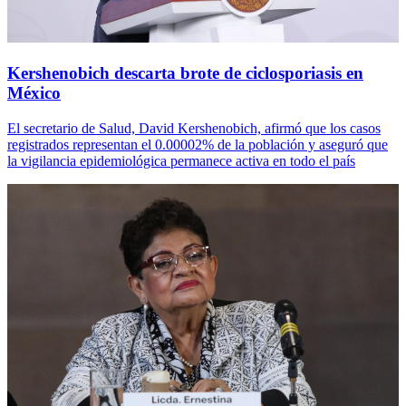
Kershenobich descarta brote de ciclosporiasis en
México
El secretario de Salud, David Kershenobich, afirmó que los casos
registrados representan el 0.00002% de la población y aseguró que
la vigilancia epidemiológica permanece activa en todo el país