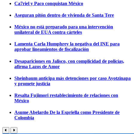
Ca7riel y Paco conquistan México
Aseguran pitón dentro de vivienda de Santa Tere
México no está preparado para una intervención
unilateral de EUA contra cárteles
Lamenta Carla Humphrey la negativa del INE para
aprobar lineamientos de fiscalización
Desapariciones en Jalisco, con complicidad de policías,
afirma Lazos de Amor
Sheinbaum anticipa más detenciones por caso Ayotzinapa
y promete justicia
Resalta Fujimori restablecimiento de relaciones con
México
Asume Abelardo De la Espriella como Presidente de
Colombia