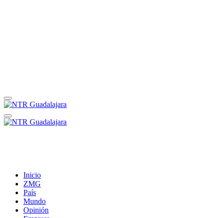
Inicio
ZMG
País
Mundo
Opinión