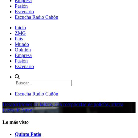
Empresa
Pasión
Escenario
Escucha Radio Cañón
Inicio
ZMG
País
Mundo
Opinión
Empresa
Pasión
Escenario
Escucha Radio Cañón
Desapariciones en Jalisco, con complicidad de policías, afirma
Lazos de Amor
Lo más visto
Quinto Patio