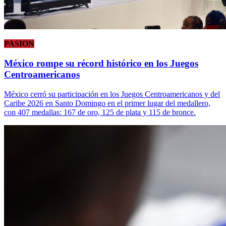
PASION
México rompe su récord histórico en los Juegos
Centroamericanos
México cerró su participación en los Juegos Centroamericanos y del
Caribe 2026 en Santo Domingo en el primer lugar del medallero,
con 407 medallas: 167 de oro, 125 de plata y 115 de bronce.