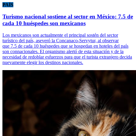
PAÍS
Turismo nacional sostiene al sector en México: 7.5 de
cada 10 huéspedes son mexicanos
Los mexicanos son actualmente el principal sostén del sector
turístico del país, aseveró la Concanaco-Servytur, al observar
que 7.5 de cada 10 huéspedes que se hospedan en hoteles del país
son connacionales. El organismo alertó de esta situación y de la
necesidad de redoblar esfuerzos para que el turista extranjero decida
nuevamente elegir los destinos nacionales.