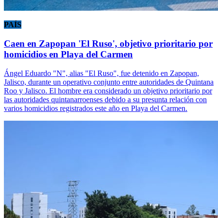
PAÍS
Caen en Zapopan 'El Ruso', objetivo prioritario por
homicidios en Playa del Carmen
Ángel Eduardo "N", alias "El Ruso", fue detenido en Zapopan,
Jalisco, durante un operativo conjunto entre autoridades de Quintana
Roo y Jalisco. El hombre era considerado un objetivo prioritario por
las autoridades quintanarroenses debido a su presunta relación con
varios homicidios registrados este año en Playa del Carmen.