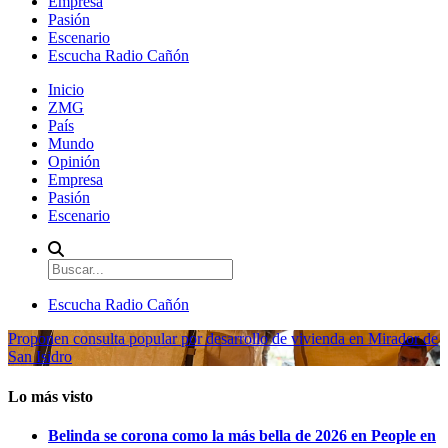
Empresa
Pasión
Escenario
Escucha Radio Cañón
Inicio
ZMG
País
Mundo
Opinión
Empresa
Pasión
Escenario
Escucha Radio Cañón
Proponen consulta popular por desarrollo de vivienda en Mirador de
San Isidro
Lo más visto
Belinda se corona como la más bella de 2026 en People en