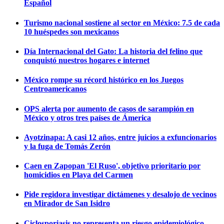
Español
Turismo nacional sostiene al sector en México: 7.5 de cada
10 huéspedes son mexicanos
Día Internacional del Gato: La historia del felino que
conquistó nuestros hogares e internet
México rompe su récord histórico en los Juegos
Centroamericanos
OPS alerta por aumento de casos de sarampión en
México y otros tres países de Ámerica
Ayotzinapa: A casi 12 años, entre juicios a exfuncionarios
y la fuga de Tomás Zerón
Caen en Zapopan 'El Ruso', objetivo prioritario por
homicidios en Playa del Carmen
Pide regidora investigar dictámenes y desalojo de vecinos
en Mirador de San Isidro
Ciclosporiasis no representa un riesgo epidemiológico