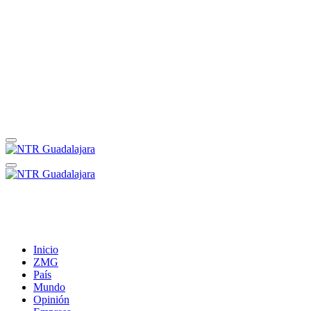
Inicio
ZMG
País
Mundo
Opinión