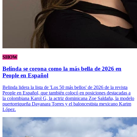
SHOW
Belinda se corona como la más bella de 2026 en
People en Español
Belinda lidera la lista de 'Los 50 más bellos' de 2026 de la revista
People en Español, que también colocó en posiciones destacadas a
la colombiana Karol G, la actriz dominicana Zoe Saldaña, la modelo
puertorriqueña Dayanara Torres y el baloncestista mexicano Karim
López.