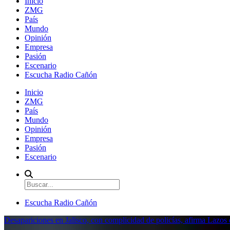
Inicio
ZMG
País
Mundo
Opinión
Empresa
Pasión
Escenario
Escucha Radio Cañón
Inicio
ZMG
País
Mundo
Opinión
Empresa
Pasión
Escenario
Escucha Radio Cañón
Desapariciones en Jalisco, con complicidad de policías, afirma Lazo