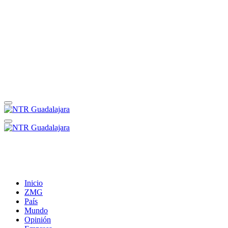
Inicio
ZMG
País
Mundo
Opinión