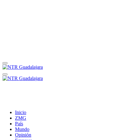
Inicio
ZMG
País
Mundo
Opinión