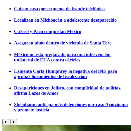
Catean casa por esquema de fraude telefónico
Localizan en Michoacán a adolescente desaparecido
Ca7riel y Paco conquistan México
Aseguran pitón dentro de vivienda de Santa Tere
México no está preparado para una intervención
unilateral de EUA contra cárteles
Lamenta Carla Humphrey la negativa del INE para
aprobar lineamientos de fiscalización
Desapariciones en Jalisco, con complicidad de policías,
afirma Lazos de Amor
Sheinbaum anticipa más detenciones por caso Ayotzinapa
y promete justicia