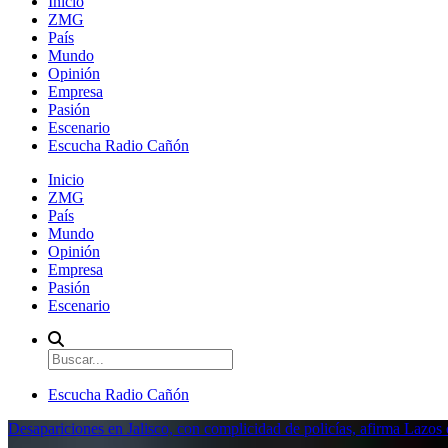
Inicio
ZMG
País
Mundo
Opinión
Empresa
Pasión
Escenario
Escucha Radio Cañón
Inicio
ZMG
País
Mundo
Opinión
Empresa
Pasión
Escenario
Escucha Radio Cañón
Desapariciones en Jalisco, con complicidad de policías, afirma Lazo