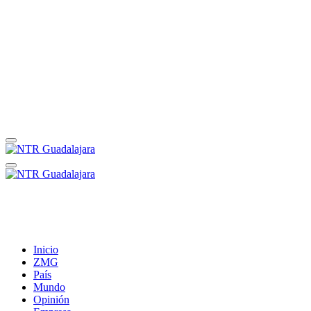
Inicio
ZMG
País
Mundo
Opinión