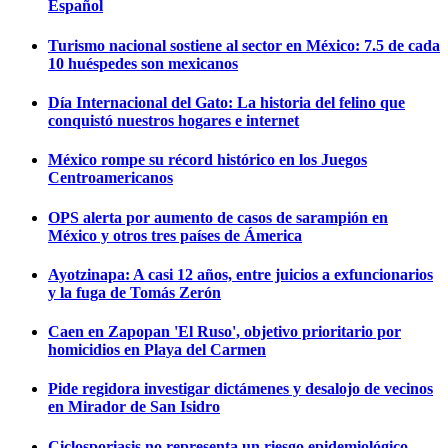
Español
Turismo nacional sostiene al sector en México: 7.5 de cada
10 huéspedes son mexicanos
Día Internacional del Gato: La historia del felino que
conquistó nuestros hogares e internet
México rompe su récord histórico en los Juegos
Centroamericanos
OPS alerta por aumento de casos de sarampión en
México y otros tres países de Ámerica
Ayotzinapa: A casi 12 años, entre juicios a exfuncionarios
y la fuga de Tomás Zerón
Caen en Zapopan 'El Ruso', objetivo prioritario por
homicidios en Playa del Carmen
Pide regidora investigar dictámenes y desalojo de vecinos
en Mirador de San Isidro
Ciclosporiasis no representa un riesgo epidemiológico