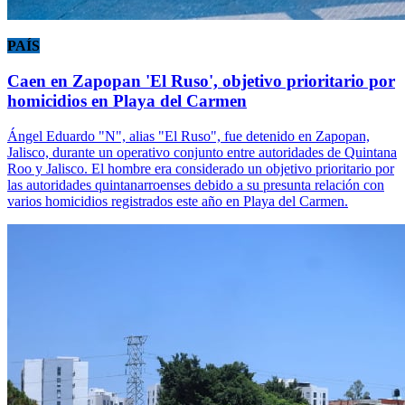
PAÍS
Caen en Zapopan 'El Ruso', objetivo prioritario por
homicidios en Playa del Carmen
Ángel Eduardo "N", alias "El Ruso", fue detenido en Zapopan,
Jalisco, durante un operativo conjunto entre autoridades de Quintana
Roo y Jalisco. El hombre era considerado un objetivo prioritario por
las autoridades quintanarroenses debido a su presunta relación con
varios homicidios registrados este año en Playa del Carmen.