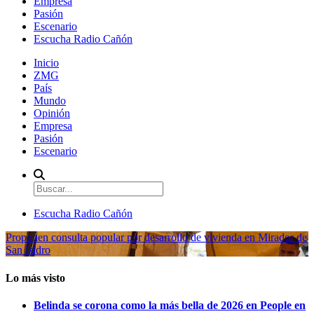
Empresa
Pasión
Escenario
Escucha Radio Cañón
Inicio
ZMG
País
Mundo
Opinión
Empresa
Pasión
Escenario
Escucha Radio Cañón
Proponen consulta popular por desarrollo de vivienda en Mirador de
San Isidro
Lo más visto
Belinda se corona como la más bella de 2026 en People en