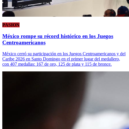
PASION
México rompe su récord histórico en los Juegos
Centroamericanos
México cerró su participación en los Juegos Centroamericanos y del
Caribe 2026 en Santo Domingo en el primer lugar del medallero,
con 407 medallas: 167 de oro, 125 de plata y 115 de bronce.