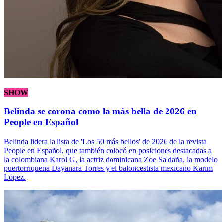
SHOW
Belinda se corona como la más bella de 2026 en
People en Español
Belinda lidera la lista de 'Los 50 más bellos' de 2026 de la revista
People en Español, que también colocó en posiciones destacadas a
la colombiana Karol G, la actriz dominicana Zoe Saldaña, la modelo
puertorriqueña Dayanara Torres y el baloncestista mexicano Karim
López.