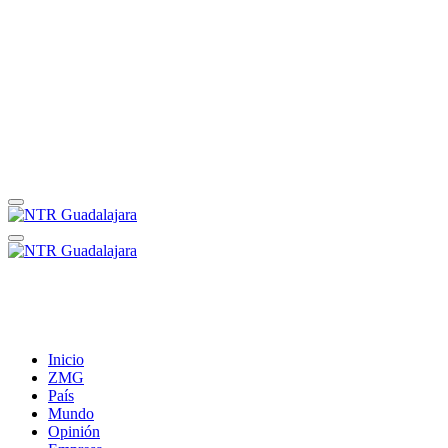
Inicio
ZMG
País
Mundo
Opinión