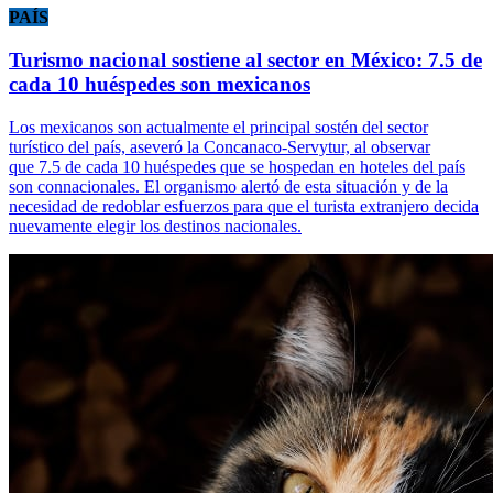
PAÍS
Turismo nacional sostiene al sector en México: 7.5 de
cada 10 huéspedes son mexicanos
Los mexicanos son actualmente el principal sostén del sector
turístico del país, aseveró la Concanaco-Servytur, al observar
que 7.5 de cada 10 huéspedes que se hospedan en hoteles del país
son connacionales. El organismo alertó de esta situación y de la
necesidad de redoblar esfuerzos para que el turista extranjero decida
nuevamente elegir los destinos nacionales.