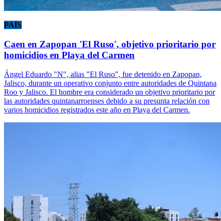
PAÍS
Caen en Zapopan 'El Ruso', objetivo prioritario por
homicidios en Playa del Carmen
Ángel Eduardo "N", alias "El Ruso", fue detenido en Zapopan,
Jalisco, durante un operativo conjunto entre autoridades de Quintana
Roo y Jalisco. El hombre era considerado un objetivo prioritario por
las autoridades quintanarroenses debido a su presunta relación con
varios homicidios registrados este año en Playa del Carmen.