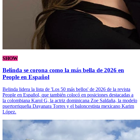
SHOW
Belinda se corona como la más bella de 2026 en
People en Español
Belinda lidera la lista de 'Los 50 más bellos' de 2026 de la revista
People en Español, que también colocó en posiciones destacadas a
la colombiana Karol G, la actriz dominicana Zoe Saldaña, la modelo
puertorriqueña Dayanara Torres y el baloncestista mexicano Karim
López.