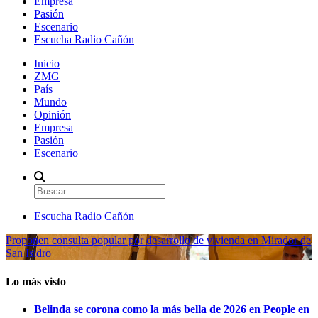
Empresa
Pasión
Escenario
Escucha Radio Cañón
Inicio
ZMG
País
Mundo
Opinión
Empresa
Pasión
Escenario
Escucha Radio Cañón
Proponen consulta popular por desarrollo de vivienda en Mirador de
San Isidro
Lo más visto
Belinda se corona como la más bella de 2026 en People en