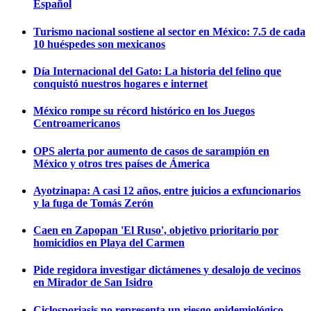
Español
Turismo nacional sostiene al sector en México: 7.5 de cada
10 huéspedes son mexicanos
Día Internacional del Gato: La historia del felino que
conquistó nuestros hogares e internet
México rompe su récord histórico en los Juegos
Centroamericanos
OPS alerta por aumento de casos de sarampión en
México y otros tres países de Ámerica
Ayotzinapa: A casi 12 años, entre juicios a exfuncionarios
y la fuga de Tomás Zerón
Caen en Zapopan 'El Ruso', objetivo prioritario por
homicidios en Playa del Carmen
Pide regidora investigar dictámenes y desalojo de vecinos
en Mirador de San Isidro
Ciclosporiasis no representa un riesgo epidemiológico