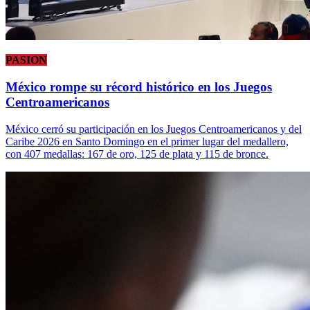
PASION
México rompe su récord histórico en los Juegos
Centroamericanos
México cerró su participación en los Juegos Centroamericanos y del
Caribe 2026 en Santo Domingo en el primer lugar del medallero,
con 407 medallas: 167 de oro, 125 de plata y 115 de bronce.