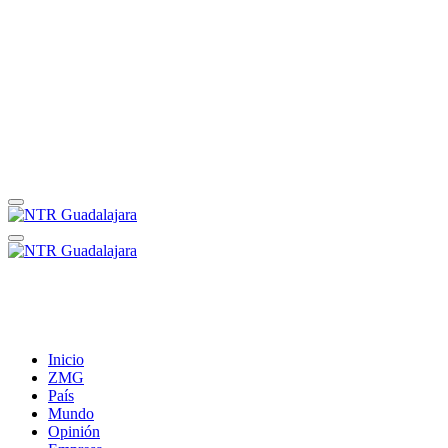
Inicio
ZMG
País
Mundo
Opinión