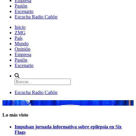
Empresa
Pasión
Escenario
Escucha Radio Cañón
Inicio
ZMG
País
Mundo
Opinión
Empresa
Pasión
Escenario
Escucha Radio Cañón
Estados Unidos eleva recompensas contra líderes del CJNG
Lo más visto
Impulsan jornada informativa sobre epilepsia en Six
Flags