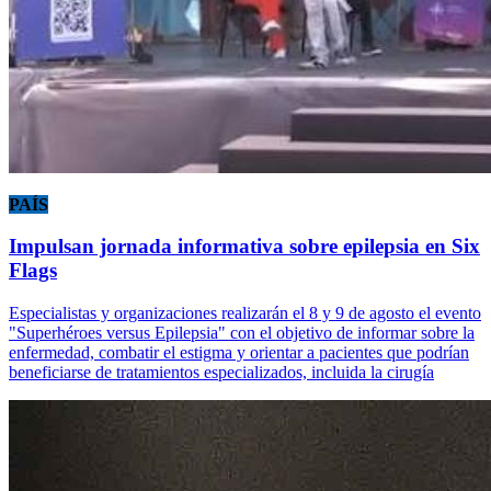
PAÍS
Impulsan jornada informativa sobre epilepsia en Six
Flags
Especialistas y organizaciones realizarán el 8 y 9 de agosto el evento
"Superhéroes versus Epilepsia" con el objetivo de informar sobre la
enfermedad, combatir el estigma y orientar a pacientes que podrían
beneficiarse de tratamientos especializados, incluida la cirugía