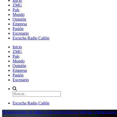
Inicio
ZMG
País
Mundo
Opinión
Empresa
Pasión
Escenario
Escucha Radio Cañón
Inicio
ZMG
País
Mundo
Opinión
Empresa
Pasión
Escenario
Escucha Radio Cañón
Desapariciones en Jalisco, con complicidad de policías, afirma Lazo